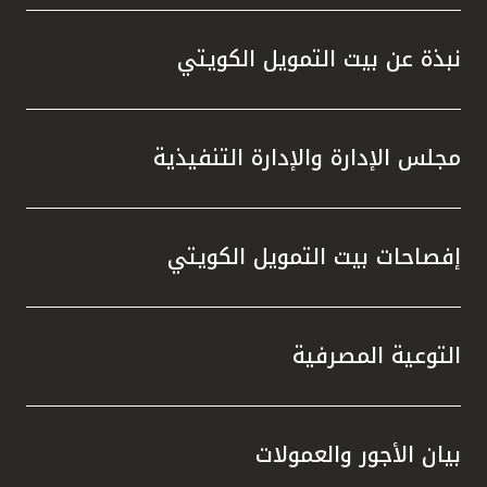
واستقل
هذه الش
نبذة عن بيت التمويل الكويتي
راسخة 
الإيجا
ثقتهم 
مجلس الإدارة والإدارة التنفيذية
تطور م
المتدرب
إفصاحات بيت التمويل الكويتي
التوعية المصرفية
بيان الأجور والعمولات