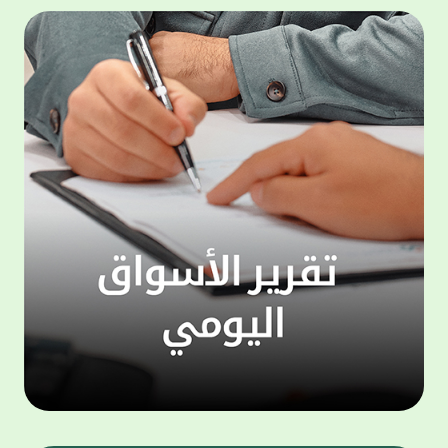
المجموعة مجانا . والخدمة متاحة للجميع، من
لموظّف
عملاء وغيرعملاء بيت التمويل الكويتي، سواء
الفئة ا
لتنفيذ عمليات من خلال الخدمة الهاتفية بشكل
الحماد 
ذاتي ، اوالتواصل مع موظفي الخدمة لتنفيذ
في الن
الخدمات ، اوالرد على الاستفسارات ، وذلك على
وتوسيع 
مدار الساعة طوال أيام الاسبوع . وتاتى الخدمة
تجربة 
الجديدة ضمن مجموعة متنوعة من وسائل
الاتصال والتواصل، يتيحها بيت التمويل الكويتى
الى ان
لعملائه وكذلك الراغبين فى التعرف على خدماته
إدارات
ومنتجاته من غير العملاء ، حيث يمكن بسهولة
جديدة 
الوصول الى بيت التمويل الكويتى بشكل مجاني
بما يع
على الارقام التالية في العديد من البلدان ومنها:
محتوى 
1. الولايات المتحدة الأمريكية وكندا 1-800-818-
وأشاد 
8608 2. بريطانيا 08000148898 3. فرنسا
المعني
0805086620 4. ألمانيا 08001817080 5. إسبانيا
حرص ال
900905440 6. تركيا 00908507712154 (قد يتم
المتدر
تطبيق رسوم التعرفة المحلية في تركيا من قبل
تمهيداً
شركات الاتصالات التركية المحلية عند الاتصال
التدريب