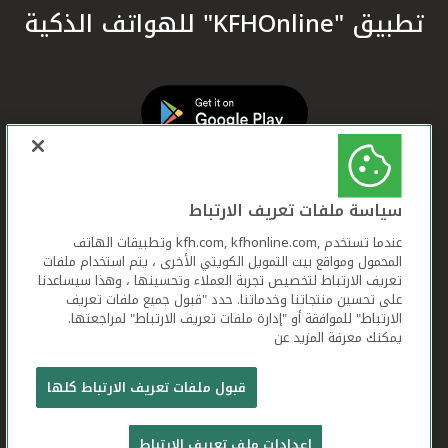
تطبيق "KFHOnline" للهواتف الذكية
سياسة ملفات تعريف الارتباط
عندما تستخدم ,kfh.com, kfhonline.com وتطبيقات الهاتف
المحمول ومواقع بيت التمويل الكويتي الأخرى ، يتم استخدام ملفات
تعريف الارتباط لتخصيص تجربة العملاء وتحسينها ، وهذا سيساعدنا
على تحسين منتجاتنا وخدماتنا. حدد "قبول جميع ملفات تعريف
الارتباط" للموافقة أو "إدارة ملفات تعريف الارتباط" لمراجعتها.
يمكنك معرفة المزيد عن
بيت التمويل الكويتي جميع الحقوق محفوظة © 2026
قبول ملفات تعريف الارتباط كلها
شروط وأحكام استخدام الموقع الإلكتروني
ملفات
إعدادات ملف تعريف الارتباط