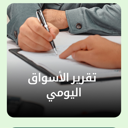
المجموعة مجانا . والخدمة متاحة للجميع، من
لموظّف
عملاء وغيرعملاء بيت التمويل الكويتي، سواء
الفئة ا
لتنفيذ عمليات من خلال الخدمة الهاتفية بشكل
الحماد 
ذاتي ، اوالتواصل مع موظفي الخدمة لتنفيذ
في الن
الخدمات ، اوالرد على الاستفسارات ، وذلك على
وتوسيع 
مدار الساعة طوال أيام الاسبوع . وتاتى الخدمة
تجربة 
الجديدة ضمن مجموعة متنوعة من وسائل
الاتصال والتواصل، يتيحها بيت التمويل الكويتى
الى ان
لعملائه وكذلك الراغبين فى التعرف على خدماته
إدارات
ومنتجاته من غير العملاء ، حيث يمكن بسهولة
جديدة 
الوصول الى بيت التمويل الكويتى بشكل مجاني
بما يع
على الارقام التالية في العديد من البلدان ومنها:
محتوى 
1. الولايات المتحدة الأمريكية وكندا 1-800-818-
وأشاد 
8608 2. بريطانيا 08000148898 3. فرنسا
المعني
0805086620 4. ألمانيا 08001817080 5. إسبانيا
حرص ال
900905440 6. تركيا 00908507712154 (قد يتم
المتدر
تطبيق رسوم التعرفة المحلية في تركيا من قبل
تمهيداً
شركات الاتصالات التركية المحلية عند الاتصال
التدريب