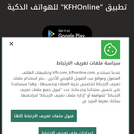
تطبيق "KFHOnline" للهواتف الذكية
سياسة ملفات تعريف الارتباط
عندما تستخدم ,kfh.com, kfhonline.com وتطبيقات الهاتف
المحمول ومواقع بيت التمويل الكويتي الأخرى ، يتم استخدام ملفات
تعريف الارتباط لتخصيص تجربة العملاء وتحسينها ، وهذا سيساعدنا
على تحسين منتجاتنا وخدماتنا. حدد "قبول جميع ملفات تعريف
الارتباط" للموافقة أو "إدارة ملفات تعريف الارتباط" لمراجعتها.
يمكنك معرفة المزيد عن
بيت التمويل الكويتي جميع الحقوق محفوظة © 2026
قبول ملفات تعريف الارتباط كلها
شروط وأحكام استخدام الموقع الإلكتروني
ملفات
إعدادات ملف تعريف الارتباط