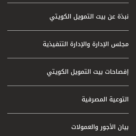
واستقل
هذه الش
نبذة عن بيت التمويل الكويتي
راسخة 
الإيجا
ثقتهم 
مجلس الإدارة والإدارة التنفيذية
تطور م
المتدرب
إفصاحات بيت التمويل الكويتي
التوعية المصرفية
بيان الأجور والعمولات