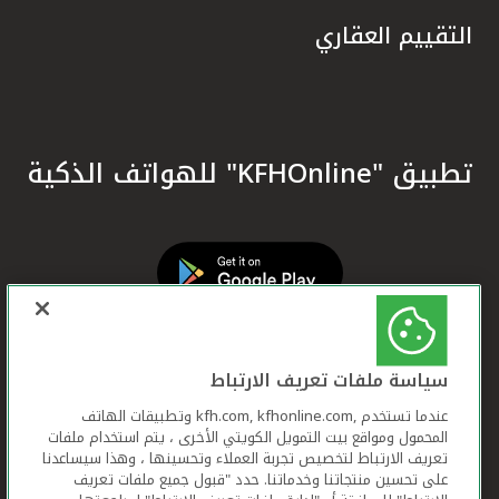
التقييم العقاري
تطبيق "KFHOnline" للهواتف الذكية
سياسة ملفات تعريف الارتباط
عندما تستخدم ,kfh.com, kfhonline.com وتطبيقات الهاتف
المحمول ومواقع بيت التمويل الكويتي الأخرى ، يتم استخدام ملفات
تعريف الارتباط لتخصيص تجربة العملاء وتحسينها ، وهذا سيساعدنا
على تحسين منتجاتنا وخدماتنا. حدد "قبول جميع ملفات تعريف