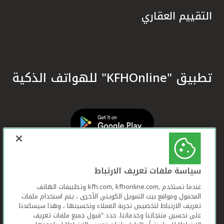
التقييم العقاري
تطبيق "KFHOnline" للهواتف الذكية
سياسة ملفات تعريف الارتباط
عندما تستخدم ,kfh.com, kfhonline.com وتطبيقات الهاتف
المحمول ومواقع بيت التمويل الكويتي الأخرى ، يتم استخدام ملفات
تعريف الارتباط لتخصيص تجربة العملاء وتحسينها ، وهذا سيساعدنا
على تحسين منتجاتنا وخدماتنا. حدد "قبول جميع ملفات تعريف