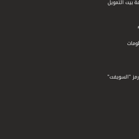
ة بيت التمويل
ومات
ورمز "السويفت"