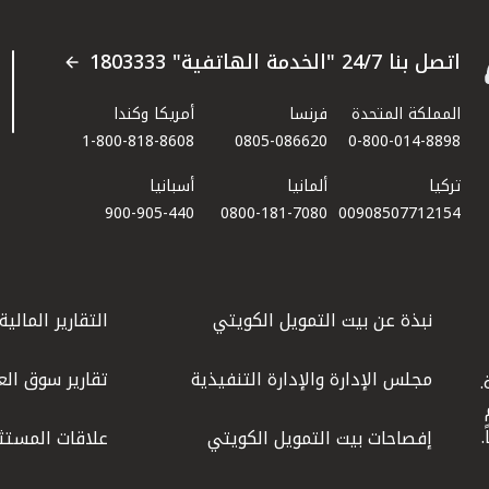
اتصل بنا 24/7 "الخدمة الهاتفية" 1803333
المملكة المتحدة
فرنسا
أمريكا وكندا
1-800-818-8608
0805-086620
0-800-014-8898
تركيا
ألمانيا
أسبانيا
900-905-440
0800-181-7080
00908507712154​
نبذة عن بيت التمويل الكويتي
التقارير المالية
مجلس الإدارة والإدارة التنفيذية
تقارير سوق الع
.
ليوم
إفصاحات بيت التمويل الكويتي
علاقات المستث