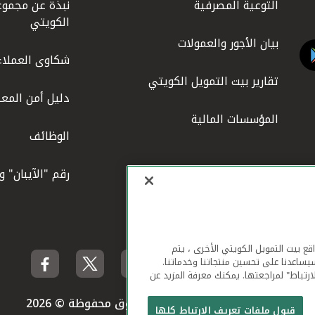
التوعية المصرفية
نبذة عن مجموع
الكويتي
بيان الأجور والعمولات
شكاوى العملاء
تقارير بيت التمويل الكويتي
دليل أمن المعل
المؤسسات المالية
الوظائف
رقم "الآيبان" 
لهاتف المحمول ومواقع بيت التمويل الكويتي الأخرى ، يتم
يساعدنا على تحسين منتجاتنا وخدماتنا.
ارتباط" لمراجعتها. يمكنك معرفة المزيد عن
بيت التمويل الكويتي جميع الحقوق محفوظة © 2026
قبول ملفات تعريف الارتباط كلها