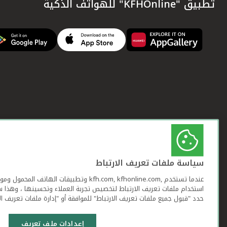
تطبيق "KFHOnline" للهواتف الذكية
سياسة ملفات تعريف الارتباط
عندما تستخدم ,kfh.com, kfhonline.com وتطبيقات ا
استخدام ملفات تعريف الارتباط لتخصيص تجربة العملاء وتحسينها ، وهذا س
حدد "قبول جميع ملفات تعريف الارتباط" للموافقة أو "إدارة ملفات تعريف ال
إعدادات ملف تعريف