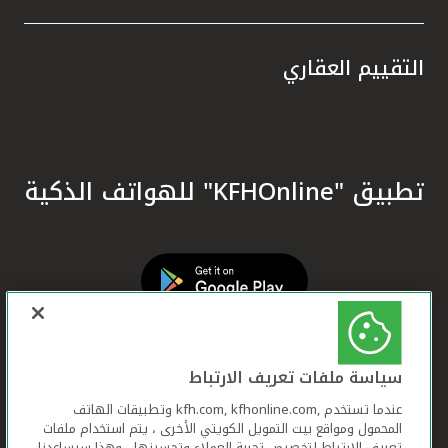
التقييم العقاري
تطبيق "KFHOnline" للهواتف الذكية
سياسة ملفات تعريف الارتباط
عندما تستخدم ,kfh.com, kfhonline.com وتطبيقات الهاتف
المحمول ومواقع بيت التمويل الكويتي الأخرى ، يتم استخدام ملفات
تعريف الارتباط لتخصيص تجربة العملاء وتحسينها ، وهذا سيساعدنا