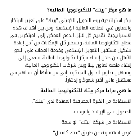
ما هو مركز "بيتك" للتكنولوجيا المالية؟
اتصل بنا
تركز استراتيجية بيت التمويل الكويتي "بيتك" على تعزيز الابتكار
والتعاون في الصناعة المالية الإسلامية. ومن بين أهداف هذه
مواقع الفروع المصرفية للشركات
الاستراتيجية، تقديم كل سُبُل الدعم الممكن إلى المبتكرين في
قطاع التكنولوجيا المالية، وتسخير كل الإمكانات من أجل إعادة
تشكيل مستقبل التمويل الإسلامي وخدمة العملاء على النحو
ألمانيا
الأمثل. من خلال إنشاء مركز التكنولوجيا المالية، نسعى إلى
إنشاء منصة تعاون بيننا وبين شركات التكنولوجيا المالية،
تركيا
وتسهيل تطوير الحلول المبتكرة التي من شأنها أن تساهم في
مستقبل مالي أكثر شمولاً وازدهاراً.
ماليزيا
ما هي مزايا مركز بيتك للتكنولوجيا المالية
:
الاستفادة من الخبرة المصرفية الممتدة لدى "بيتك".
مصر
الحصول على الإرشاد والتوجيه.
المملكة المتحدة
الاستفادة من شبكة "بيتك" الواسعة.
فرص استثمارية عن طريق "بيتك كابيتال".