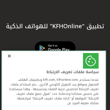
تطبيق "KFHOnline" للهواتف الذكية
سياسة ملفات تعريف الارتباط
عندما تستخدم ,kfh.com, kfhonline.com وتطبيقات الهاتف
المحمول ومواقع بيت التمويل الكويتي الأخرى ، يتم استخدام ملفات
تعريف الارتباط لتخصيص تجربة العملاء وتحسينها ، وهذا سيساعدنا
على تحسين منتجاتنا وخدماتنا. حدد "قبول جميع ملفات تعريف
الارتباط" للموافقة أو "إدارة ملفات تعريف الارتباط" لمراجعتها.
يمكنك معرفة المزيد عن