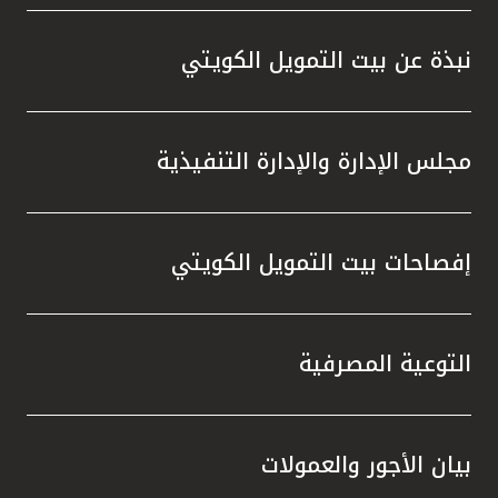
واستقل
هذه الش
نبذة عن بيت التمويل الكويتي
راسخة 
الإيجا
ثقتهم 
مجلس الإدارة والإدارة التنفيذية
تطور م
المتدرب
إفصاحات بيت التمويل الكويتي
التوعية المصرفية
بيان الأجور والعمولات