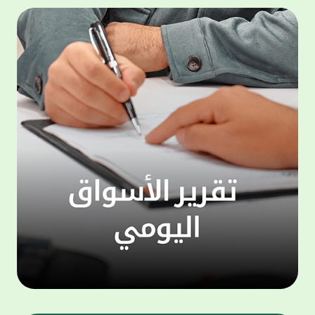
المجموعة مجانا . والخدمة متاحة للجميع، من
لموظّف
عملاء وغيرعملاء بيت التمويل الكويتي، سواء
الفئة ا
لتنفيذ عمليات من خلال الخدمة الهاتفية بشكل
الحماد 
ذاتي ، اوالتواصل مع موظفي الخدمة لتنفيذ
في الن
الخدمات ، اوالرد على الاستفسارات ، وذلك على
وتوسيع 
مدار الساعة طوال أيام الاسبوع . وتاتى الخدمة
تجربة 
الجديدة ضمن مجموعة متنوعة من وسائل
الاتصال والتواصل، يتيحها بيت التمويل الكويتى
الى ان
لعملائه وكذلك الراغبين فى التعرف على خدماته
إدارات
ومنتجاته من غير العملاء ، حيث يمكن بسهولة
جديدة 
الوصول الى بيت التمويل الكويتى بشكل مجاني
بما يع
على الارقام التالية في العديد من البلدان ومنها:
محتوى 
1. الولايات المتحدة الأمريكية وكندا 1-800-818-
وأشاد 
8608 2. بريطانيا 08000148898 3. فرنسا
المعني
0805086620 4. ألمانيا 08001817080 5. إسبانيا
حرص ال
900905440 6. تركيا 00908507712154 (قد يتم
المتدر
تطبيق رسوم التعرفة المحلية في تركيا من قبل
تمهيداً
شركات الاتصالات التركية المحلية عند الاتصال
التدريب