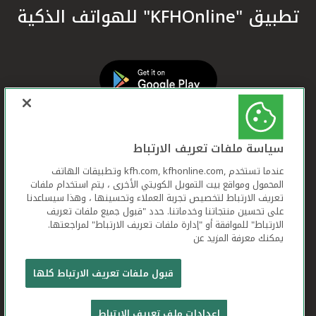
تطبيق "KFHOnline" للهواتف الذكية
سياسة ملفات تعريف الارتباط
عندما تستخدم ,kfh.com, kfhonline.com وتطبيقات الهاتف
المحمول ومواقع بيت التمويل الكويتي الأخرى ، يتم استخدام ملفات
تعريف الارتباط لتخصيص تجربة العملاء وتحسينها ، وهذا سيساعدنا
على تحسين منتجاتنا وخدماتنا. حدد "قبول جميع ملفات تعريف
الارتباط" للموافقة أو "إدارة ملفات تعريف الارتباط" لمراجعتها.
يمكنك معرفة المزيد عن
بيت التمويل الكويتي جميع الحقوق محفوظة © 2026
قبول ملفات تعريف الارتباط كلها
شروط وأحكام استخدام الموقع الإلكتروني
ملفات
إعدادات ملف تعريف الارتباط