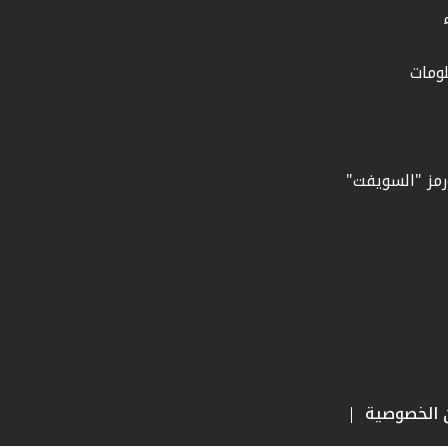
ومات
ورمز "السويفت"
ن الخصوصية