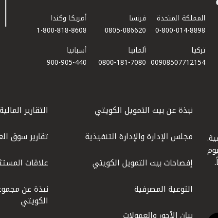
المملكة المتحدة
فرنسا
أمريكا وكندا
1-800-818-8608
0805-086620
0-800-014-8898
تركيا
ألمانيا
أسبانيا
900-905-440
0800-181-7080
00908507712154​
نبذة عن بيت التمويل الكويتي
التقارير المالية
مجلس الإدارة والإدارة التنفيذية
تقارير سوق الع
ة.
كويت عام 1977، واليوم
إفصاحات بيت التمويل الكويتي
علاقات المستث
التوعية المصرفية
نبذة عن مجموع
الكويتي
بيان الأجور والعمولات