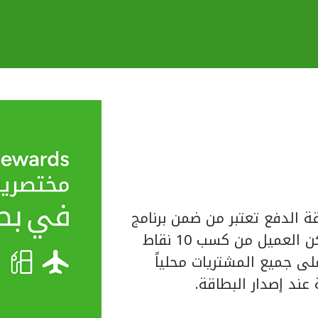
ة الدفع تعتبر من ضمن برنامج
المكافآت الخاص ببيت التمويل الكويتي حيث يتمكن العميل من كسب 10 نقاط
لبطاقة على جميع المشتريات محلياً