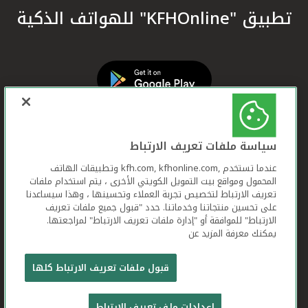
تطبيق "KFHOnline" للهواتف الذكية
سياسة ملفات تعريف الارتباط
عندما تستخدم ,kfh.com, kfhonline.com وتطبيقات الهاتف
المحمول ومواقع بيت التمويل الكويتي الأخرى ، يتم استخدام ملفات
تعريف الارتباط لتخصيص تجربة العملاء وتحسينها ، وهذا سيساعدنا
على تحسين منتجاتنا وخدماتنا. حدد "قبول جميع ملفات تعريف
الارتباط" للموافقة أو "إدارة ملفات تعريف الارتباط" لمراجعتها.
يمكنك معرفة المزيد عن
بيت التمويل الكويتي جميع الحقوق محفوظة © 2026
قبول ملفات تعريف الارتباط كلها
شروط وأحكام استخدام الموقع الإلكتروني
ملفات
إعدادات ملف تعريف الارتباط