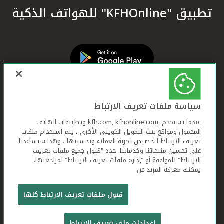
تطبيق "KFHOnline" للهواتف الذكية
سياسة ملفات تعريف الارتباط
عندما تستخدم ,kfh.com, kfhonline.com وتطبيقات الهاتف
المحمول ومواقع بيت التمويل الكويتي الأخرى ، يتم استخدام ملفات
تعريف الارتباط لتخصيص تجربة العملاء وتحسينها ، وهذا سيساعدنا
على تحسين منتجاتنا وخدماتنا. حدد "قبول جميع ملفات تعريف
الارتباط" للموافقة أو "إدارة ملفات تعريف الارتباط" لمراجعتها.
يمكنك معرفة المزيد عن
بيت التمويل الكويتي جميع الحقوق محفوظة © 2026
قبول ملفات تعريف الارتباط كلها
شروط وأحكام استخدام الموقع الإلكتروني
ملفات
إعدادات ملف تعريف الارتباط