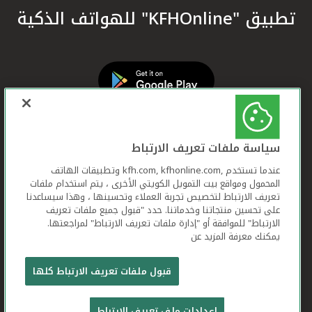
تطبيق "KFHOnline" للهواتف الذكية
سياسة ملفات تعريف الارتباط
عندما تستخدم ,kfh.com, kfhonline.com وتطبيقات الهاتف
المحمول ومواقع بيت التمويل الكويتي الأخرى ، يتم استخدام ملفات
تعريف الارتباط لتخصيص تجربة العملاء وتحسينها ، وهذا سيساعدنا
على تحسين منتجاتنا وخدماتنا. حدد "قبول جميع ملفات تعريف
الارتباط" للموافقة أو "إدارة ملفات تعريف الارتباط" لمراجعتها.
يمكنك معرفة المزيد عن
بيت التمويل الكويتي جميع الحقوق محفوظة © 2026
قبول ملفات تعريف الارتباط كلها
شروط وأحكام استخدام الموقع الإلكتروني
ملفات
إعدادات ملف تعريف الارتباط