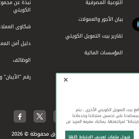
التوعية المصرفية
نبذة عن مجموع
الكويتي
بيان الأجور والعمولات
شكاوى العملاء
تقارير بيت التمويل الكويتي
دليل أمن المعل
المؤسسات المالية
الوظائف
رقم "الآيبان" 
لهاتف المحمول ومواقع بيت التمويل الكويتي الأخرى ، يتم
يساعدنا على تحسين منتجاتنا وخدماتنا.
ارتباط" لمراجعتها. يمكنك معرفة المزيد عن
بيت التمويل الكويتي جميع الحقوق محفوظة © 2026
قبول ملفات تعريف الارتباط كلها