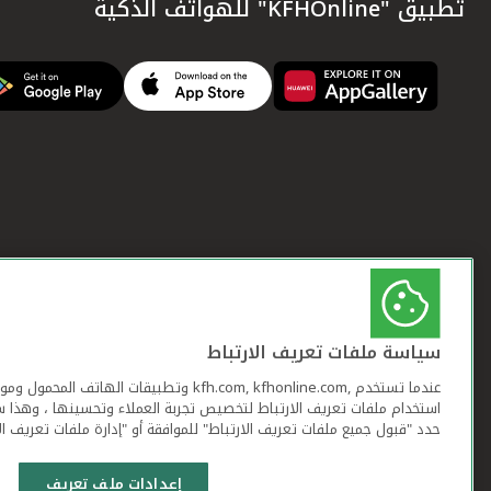
تطبيق "KFHOnline" للهواتف الذكية
سياسة ملفات تعريف الارتباط
عندما تستخدم ,kfh.com, kfhonline.com وتطبيقات ا
استخدام ملفات تعريف الارتباط لتخصيص تجربة العملاء وتحسينها ، وهذا س
حدد "قبول جميع ملفات تعريف الارتباط" للموافقة أو "إدارة ملفات تعريف ال
إعدادات ملف تعريف