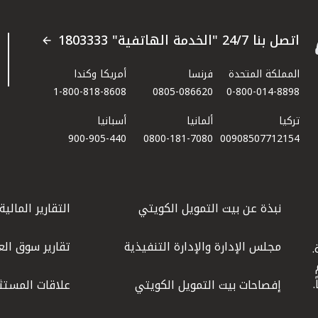
اتصل بنا 24/7 "الخدمة الهاتفية" 1803333
المملكة المتحدة
فرنسا
أمريكا وكندا
1-800-818-8608
0805-086620
0-800-014-8898
تركيا
ألمانيا
أسبانيا
900-905-440
0800-181-7080
00908507712154​
نبذة عن بيت التمويل الكويتي
التقارير المالية
مجلس الإدارة والإدارة التنفيذية
تقارير سوق الع
.
ليوم
إفصاحات بيت التمويل الكويتي
علاقات المستث