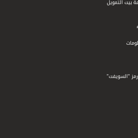
ة بيت التمويل
ومات
ورمز "السويفت"