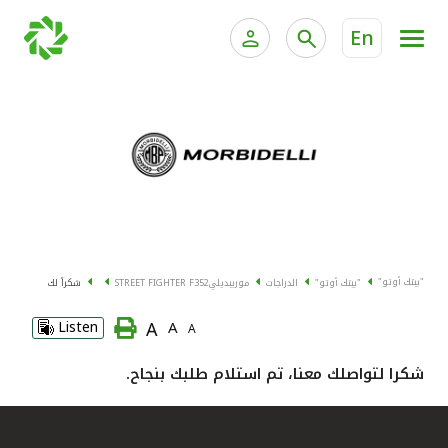
En
الخدمات المصرفية للأفراد
الخدمات المالية الخاصة وإد
الخدمات المصرفية الإلكترونية للأفراد
الخدمات المصرفية الإلكترونية للشركات
جميع السيارات
خدمة "بيتك" للتداول الإلكتروني
القوارب
"بيتك أوتو"
"بيتك أوتو"
الدراجات
موربيديلي
STREET FIGHTER F352
شكراً لك
الدراجات
A
Listen
A
A
معارضنا
شكرا لتواصلك معنا، تم استلام طلبك بنجاح.
اتصل بنا