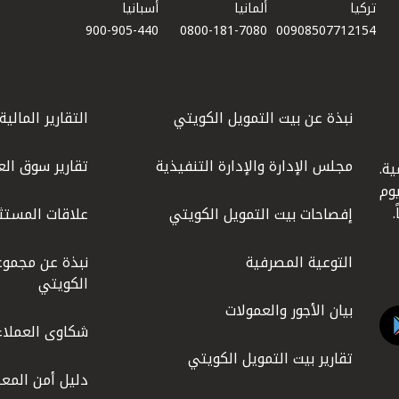
تركيا
ألمانيا
أسبانيا
900-905-440
0800-181-7080
00908507712154​
نبذة عن بيت التمويل الكويتي
التقارير المالية
مجلس الإدارة والإدارة التنفيذية
تقارير سوق الع
ة.
كويت عام 1977، واليوم
إفصاحات بيت التمويل الكويتي
علاقات المستث
التوعية المصرفية
نبذة عن مجموع
الكويتي
بيان الأجور والعمولات
شكاوى العملاء
تقارير بيت التمويل الكويتي
دليل أمن المعل