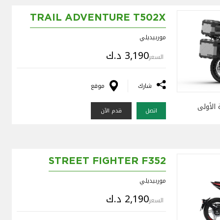
TRAIL ADVENTURE T502X
موربيديلي
3,190 د.ك
السعر
شارك
موقع
 الأولى
اتصل
قدم الآن
STREET FIGHTER F352
موربيديلي
2,190 د.ك
السعر