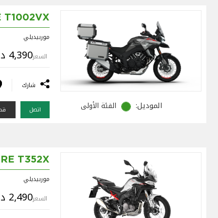
 T1002VX
موربيديلي
4,390 د.ك
السعر
شارك
الموديل:
الفئة الأولى
اتصل
قدم
RE T352X
موربيديلي
2,490 د.ك
السعر