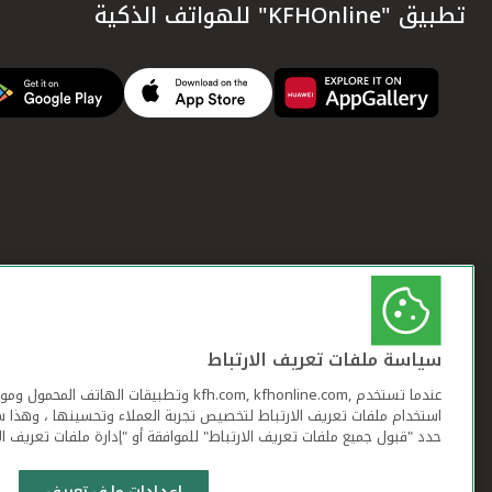
تطبيق "KFHOnline" للهواتف الذكية
سياسة ملفات تعريف الارتباط
عندما تستخدم ,kfh.com, kfhonline.com وتطبيقات ا
استخدام ملفات تعريف الارتباط لتخصيص تجربة العملاء وتحسينها ، وهذا س
حدد "قبول جميع ملفات تعريف الارتباط" للموافقة أو "إدارة ملفات تعريف ال
إعدادات ملف تعريف