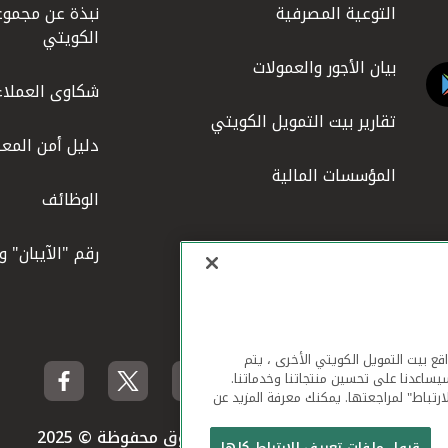
التوعية المصرفية
نبذة عن مجموع
الكويتي
بيان الأجور والعمولات
شكاوى العملاء
تقارير بيت التمويل الكويتي
دليل أمن المعل
المؤسسات المالية
الوظائف
رقم "الآيبان" 
لهاتف المحمول ومواقع بيت التمويل الكويتي الأخرى ، يتم
يساعدنا على تحسين منتجاتنا وخدماتنا.
ارتباط" لمراجعتها. يمكنك معرفة المزيد عن
بيت التمويل الكويتي جميع الحقوق محفوظة © 2025
قبول ملفات تعريف الارتباط كلها