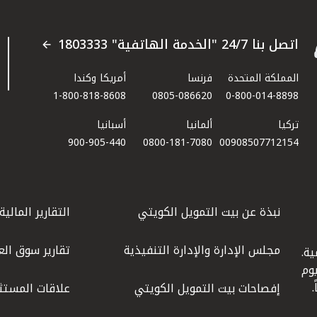
اتصل بنا 24/7 "الخدمة الهاتفية" 1803333
المملكة المتحدة
فرنسا
أمريكا وكندا
1-800-818-8608
0805-086620
0-800-014-8898
تركيا
ألمانيا
أسبانيا
900-905-440
0800-181-7080
00908507712154​
نبذة عن بيت التمويل الكويتي
التقارير المالية
مجلس الإدارة والإدارة التنفيذية
تقارير سوق الع
ة.
كويت عام 1977، واليوم
إفصاحات بيت التمويل الكويتي
علاقات المستث