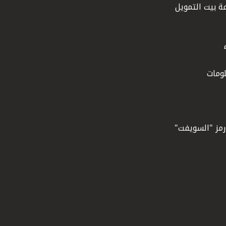
ة بيت التمويل
ومات
ورمز "السويفت"