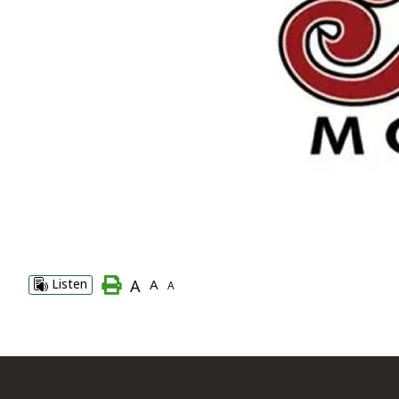
A
Listen
A
A