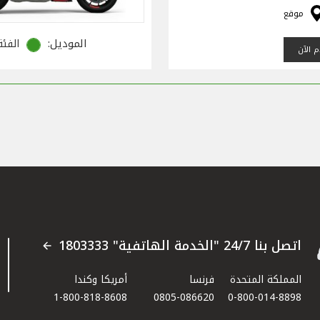
موقع
الموديل:
الفئة
 الآن
اتصل بنا 24/7 "الخدمة الهاتفية" 1803333
المملكة المتحدة
فرنسا
أمريكا وكندا
1-800-818-8608
0805-086620
0-800-014-8898