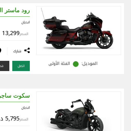
رود ماستر ال
انديان
13,299 د.ك
السعر
شارك
الموديل:
الفئة الأولى
اتصل
قدم
سكوت ساجر
انديان
5,795 د.ك
السعر