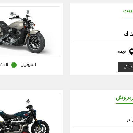
ييت
موقع
الموديل:
الفئة
 الآن
بروش