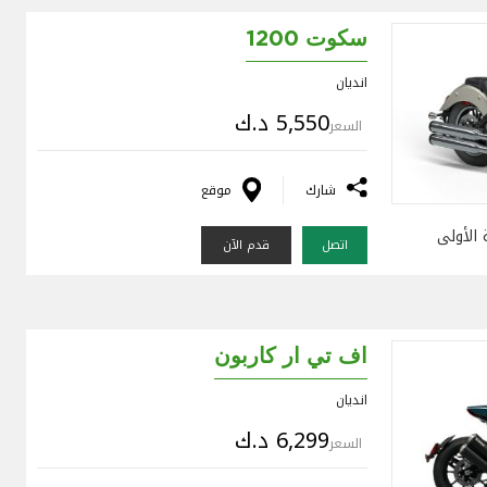
سكوت 1200
انديان
5,550 د.ك
السعر
شارك
موقع
 الأولى
اتصل
قدم الآن
اف تي ار كاربون
انديان
6,299 د.ك
السعر