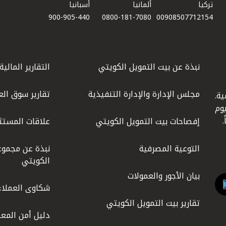
تركيا
ألمانيا
أسبانيا
900-905-440
0800-181-7080
00908507712154​
نبذة عن بيت التمويل الكويتي
التقارير المالية
مجلس الإدارة والإدارة التنفيذية
تقارير سوق الع
ة.
كويت عام 1977، واليوم
إفصاحات بيت التمويل الكويتي
علاقات المستث
التوعية المصرفية
نبذة عن مجموع
الكويتي
بيان الأجور والعمولات
شكاوى العملاء
تقارير بيت التمويل الكويتي
دليل أمن المعل