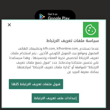
سياسة ملفات تعريف الارتباط
عندما تستخدم ,kfh.com, kfhonline.com وتطبيقات الهاتف
المحمول ومواقع بيت التمويل الكويتي الأخرى ، يتم استخدام ملفات
تعريف الارتباط لتخصيص تجربة العملاء وتحسينها ، وهذا سيساعدنا
على تحسين منتجاتنا وخدماتنا. حدد "قبول جميع ملفات تعريف
الارتباط" للموافقة أو "إدارة ملفات تعريف الارتباط" لمراجعتها.
يمكنك معرفة المزيد عن
بيت التمويل الكويتي جميع الحقوق محفوظة © 2025
قبول ملفات تعريف الارتباط كلها
شروط وأحكام استخدام الموقع الإلكتروني
ملفات
إعدادات ملف تعريف الارتباط
تعريف الارتباط
بيان الخصوصية