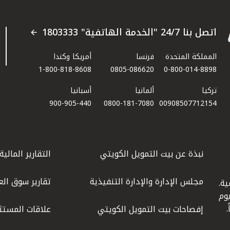
اتصل بنا 24/7 "الخدمة الهاتفية" 1803333
المملكة المتحدة
فرنسا
أمريكا وكندا
1-800-818-8608
0805-086620
0-800-014-8898
تركيا
ألمانيا
أسبانيا
900-905-440
0800-181-7080
00908507712154​
نبذة عن بيت التمويل الكويتي
التقارير المالية
مجلس الإدارة والإدارة التنفيذية
تقارير سوق الع
ة.
كويت عام 1977، واليوم
إفصاحات بيت التمويل الكويتي
علاقات المستث