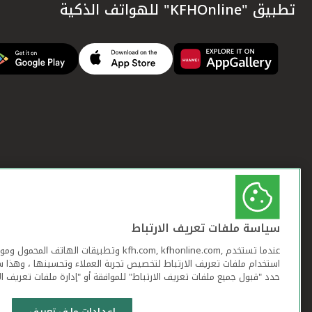
تطبيق "KFHOnline" للهواتف الذكية
سياسة ملفات تعريف الارتباط
عندما تستخدم ,kfh.com, kfhonline.com وتطبيقات ا
استخدام ملفات تعريف الارتباط لتخصيص تجربة العملاء وتحسينها ، وهذا س
حدد "قبول جميع ملفات تعريف الارتباط" للموافقة أو "إدارة ملفات تعريف ال
إعدادات ملف تعريف