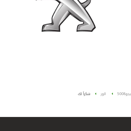
يجو
5008 الور
شكراً لك