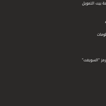
ة بيت التمويل
ومات
ورمز "السويفت"