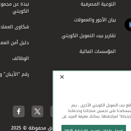
التوعية المصرفية
نبذة عن مجموع
الكويتي
بيان الأجور والعمولات
شكاوى العملاء
تقارير بيت التمويل الكويتي
دليل أمن المعل
المؤسسات المالية
الوظائف
رقم "الآيبان" 
لهاتف المحمول ومواقع بيت التمويل الكويتي الأخرى ، يتم
يساعدنا على تحسين منتجاتنا وخدماتنا.
ارتباط" لمراجعتها. يمكنك معرفة المزيد عن
بيت التمويل الكويتي جميع الحقوق محفوظة © 2025
قبول ملفات تعريف الارتباط كلها