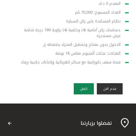
المقدم 0 د.ك
العداد المسموح: 70,000 كم
نظام المساعدة على ركن السيارة
حساسات ركن أمامية (4) وخلفية (4) بزاوية 180 درجة شاشة
عرض مستديره
الدخول بدون مفتاح وتشغيل المحرك بضغطه زر
العجلات: عجلات ألمنيوم مقاس 18 بوصة
فتحة سقف بانورامية مع ستائر كهربائية وإضاءات جانبية زرقاء
قدم الان
اتصل
تفضلوا بزيارتنا