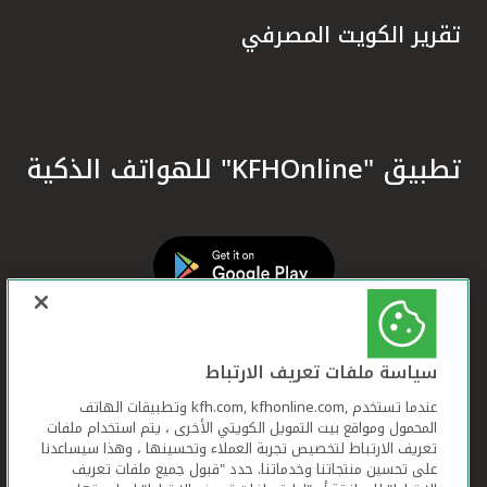
تقرير الكويت المصرفي
تطبيق "KFHOnline" للهواتف الذكية
سياسة ملفات تعريف الارتباط
عندما تستخدم ,kfh.com, kfhonline.com وتطبيقات الهاتف
المحمول ومواقع بيت التمويل الكويتي الأخرى ، يتم استخدام ملفات
تعريف الارتباط لتخصيص تجربة العملاء وتحسينها ، وهذا سيساعدنا
على تحسين منتجاتنا وخدماتنا. حدد "قبول جميع ملفات تعريف