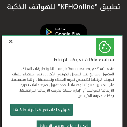
تطبيق "KFHOnline" للهواتف الذكية
سياسة ملفات تعريف الارتباط
عندما تستخدم ,kfh.com, kfhonline.com وتطبيقات الهاتف
المحمول ومواقع بيت التمويل الكويتي الأخرى ، يتم استخدام ملفات
تعريف الارتباط لتخصيص تجربة العملاء وتحسينها ، وهذا سيساعدنا
على تحسين منتجاتنا وخدماتنا. حدد "قبول جميع ملفات تعريف
الارتباط" للموافقة أو "إدارة ملفات تعريف الارتباط" لمراجعتها.
يمكنك معرفة المزيد عن
بيت التمويل الكويتي جميع الحقوق محفوظة © 2026
قبول ملفات تعريف الارتباط كلها
شروط وأحكام استخدام الموقع الإلكتروني
ملفات
إعدادات ملف تعريف الارتباط