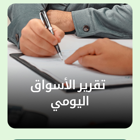
500,000 دينار، وجائزة شهرية بقيمة 100,000
المجمو
دينار. وتعتبر هذه الحملة الجديدة من جوائز
عملاء 
حساب "الحصاد" سارية اعتبارا من شهر يناير
لتنفيذ
للعام الجاري، لتكون بمثابة مفاجأة سارة للعملاء
ذاتي ،
بالتزامن مع استئناف حملات السحوبات التي تتم
الخدما
على الحسابات الاستثمارية والتي تجري تحت
إشراف جهات تدقيق مستقلة استعان بها البنك
الجديد
لضمان أعلى مستويات النزاهة والشفافية.
الاتصا
ويهتم بيت التمويل الكويتي بتطوير مزايا حساب
لعملائ
"الحصاد"، والذي يعد من أبرز المنتجات المصرفية
ومنتجا
التي يقدمها البنك نظرا لما حققه من إقبال
الوصول
لافت وما حظي به من ثقة كبيرة من العملاء.
على الا
ويمنح حساب "الحصاد" فرصاً متزايدة للفوز حيث
يحصل كل عميل على فرصة واحدة لكل 50 دينار،
وتزيد هذه الفرص كلما زاد العميل من مدة
احتفاظه برصيده، ليصبح الطريق إلى لقب
"مليونير بيت التمويل" أقرب وأكثر واقعية.
تطبيق 
وبالنسبة لحساب "الرابح" فهو حساب مخصص
شركات ا