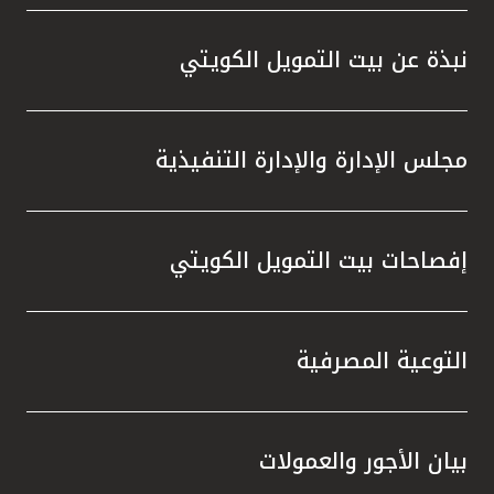
المصرفية،وخدمة KFHonline، وأجهزة الصرف
الآلي والاستفادة من الفرص المميزة التي
نبذة عن بيت التمويل الكويتي
توفرها، والتي تمنحهم إمكانية الفوز بجوائز قيّمة
في السحوبات المقبلة ، إلى جانب المزايا
المتنوعة التي يقدمها البنك عبر منتجاته
مجلس الإدارة والإدارة التنفيذية
وخدماته المصرفية والتي تلبي تطلعاتهم وتعزز
تجربتهم المصرفية.
إفصاحات بيت التمويل الكويتي
التوعية المصرفية
بيان الأجور والعمولات