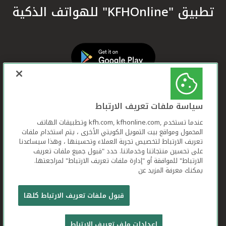
تطبيق "KFHOnline" للهواتف الذكية
سياسة ملفات تعريف الارتباط
عندما تستخدم ,kfh.com, kfhonline.com وتطبيقات الهاتف
المحمول ومواقع بيت التمويل الكويتي الأخرى ، يتم استخدام ملفات
تعريف الارتباط لتخصيص تجربة العملاء وتحسينها ، وهذا سيساعدنا
على تحسين منتجاتنا وخدماتنا. حدد "قبول جميع ملفات تعريف
الارتباط" للموافقة أو "إدارة ملفات تعريف الارتباط" لمراجعتها.
يمكنك معرفة المزيد عن
بيت التمويل الكويتي جميع الحقوق محفوظة © 2026
قبول ملفات تعريف الارتباط كلها
شروط وأحكام استخدام الموقع الإلكتروني
ملفات
إعدادات ملف تعريف الارتباط