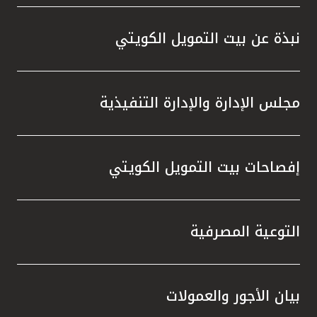
المصرفية،وخدمة KFHonline، وأجهزة الصرف
الآلي والاستفادة من الفرص المميزة التي
نبذة عن بيت التمويل الكويتي
توفرها، والتي تمنحهم إمكانية الفوز بجوائز قيّمة
في السحوبات المقبلة ، إلى جانب المزايا
المتنوعة التي يقدمها البنك عبر منتجاته
مجلس الإدارة والإدارة التنفيذية
وخدماته المصرفية والتي تلبي تطلعاتهم وتعزز
تجربتهم المصرفية.
إفصاحات بيت التمويل الكويتي
التوعية المصرفية
بيان الأجور والعمولات