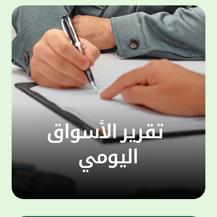
500,000 دينار، وجائزة شهرية بقيمة 100,000
المجمو
دينار. وتعتبر هذه الحملة الجديدة من جوائز
عملاء 
حساب "الحصاد" سارية اعتبارا من شهر يناير
لتنفيذ
للعام الجاري، لتكون بمثابة مفاجأة سارة للعملاء
ذاتي ،
بالتزامن مع استئناف حملات السحوبات التي تتم
الخدما
على الحسابات الاستثمارية والتي تجري تحت
إشراف جهات تدقيق مستقلة استعان بها البنك
الجديد
لضمان أعلى مستويات النزاهة والشفافية.
الاتصا
ويهتم بيت التمويل الكويتي بتطوير مزايا حساب
لعملائ
"الحصاد"، والذي يعد من أبرز المنتجات المصرفية
ومنتجا
التي يقدمها البنك نظرا لما حققه من إقبال
الوصول
لافت وما حظي به من ثقة كبيرة من العملاء.
على الا
ويمنح حساب "الحصاد" فرصاً متزايدة للفوز حيث
يحصل كل عميل على فرصة واحدة لكل 50 دينار،
وتزيد هذه الفرص كلما زاد العميل من مدة
احتفاظه برصيده، ليصبح الطريق إلى لقب
"مليونير بيت التمويل" أقرب وأكثر واقعية.
تطبيق 
وبالنسبة لحساب "الرابح" فهو حساب مخصص
شركات ا