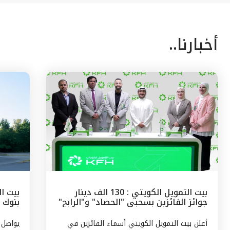
أخبارنا..
بيت التمويل الكويتي : 130 الف دينار
بيت ال
جوائز الفائزين بسحبى "الحصاد" و"الرابح"
بنوك 
الشهرية
وتركيا
أعلن بيت التمويل الكويتي أسماء الفائزين في
يواصل 