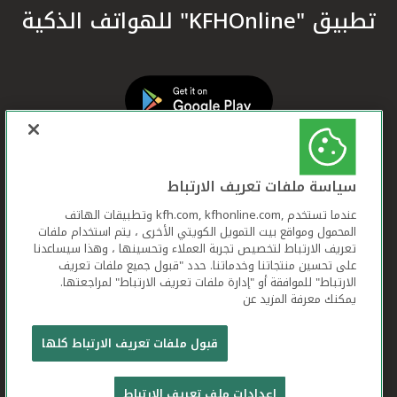
تطبيق "KFHOnline" للهواتف الذكية
سياسة ملفات تعريف الارتباط
عندما تستخدم ,kfh.com, kfhonline.com وتطبيقات الهاتف
المحمول ومواقع بيت التمويل الكويتي الأخرى ، يتم استخدام ملفات
تعريف الارتباط لتخصيص تجربة العملاء وتحسينها ، وهذا سيساعدنا
على تحسين منتجاتنا وخدماتنا. حدد "قبول جميع ملفات تعريف
الارتباط" للموافقة أو "إدارة ملفات تعريف الارتباط" لمراجعتها.
يمكنك معرفة المزيد عن
بيت التمويل الكويتي جميع الحقوق محفوظة © 2026
قبول ملفات تعريف الارتباط كلها
شروط وأحكام استخدام الموقع الإلكتروني
ملفات
إعدادات ملف تعريف الارتباط