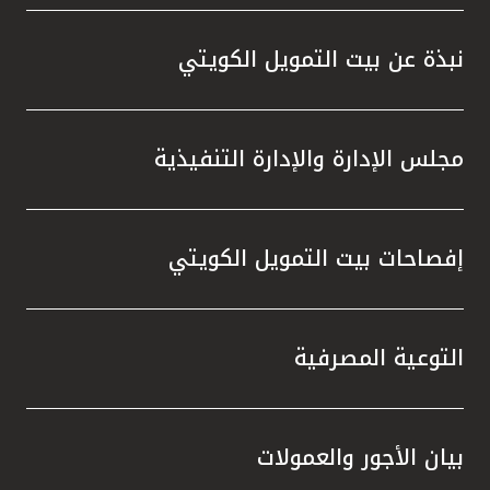
المصرفية،وخدمة KFHonline، وأجهزة الصرف
الآلي والاستفادة من الفرص المميزة التي
نبذة عن بيت التمويل الكويتي
توفرها، والتي تمنحهم إمكانية الفوز بجوائز قيّمة
في السحوبات المقبلة ، إلى جانب المزايا
المتنوعة التي يقدمها البنك عبر منتجاته
مجلس الإدارة والإدارة التنفيذية
وخدماته المصرفية والتي تلبي تطلعاتهم وتعزز
تجربتهم المصرفية.
إفصاحات بيت التمويل الكويتي
التوعية المصرفية
بيان الأجور والعمولات