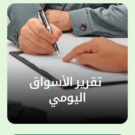
500,000 دينار، وجائزة شهرية بقيمة 100,000
المجمو
دينار. وتعتبر هذه الحملة الجديدة من جوائز
عملاء 
حساب "الحصاد" سارية اعتبارا من شهر يناير
لتنفيذ
للعام الجاري، لتكون بمثابة مفاجأة سارة للعملاء
ذاتي ،
بالتزامن مع استئناف حملات السحوبات التي تتم
الخدما
على الحسابات الاستثمارية والتي تجري تحت
إشراف جهات تدقيق مستقلة استعان بها البنك
الجديد
لضمان أعلى مستويات النزاهة والشفافية.
الاتصا
ويهتم بيت التمويل الكويتي بتطوير مزايا حساب
لعملائ
"الحصاد"، والذي يعد من أبرز المنتجات المصرفية
ومنتجا
التي يقدمها البنك نظرا لما حققه من إقبال
الوصول
لافت وما حظي به من ثقة كبيرة من العملاء.
على الا
ويمنح حساب "الحصاد" فرصاً متزايدة للفوز حيث
يحصل كل عميل على فرصة واحدة لكل 50 دينار،
وتزيد هذه الفرص كلما زاد العميل من مدة
احتفاظه برصيده، ليصبح الطريق إلى لقب
"مليونير بيت التمويل" أقرب وأكثر واقعية.
تطبيق 
وبالنسبة لحساب "الرابح" فهو حساب مخصص
شركات ا