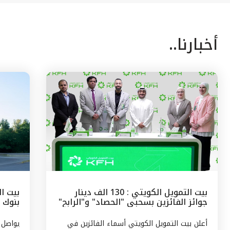
أخبارنا..
بيت التمويل الكويتي : 130 الف دينار
بيت ال
جوائز الفائزين بسحبى "الحصاد" و"الرابح"
بنوك 
الشهرية
وتركيا
أعلن بيت التمويل الكويتي أسماء الفائزين في
يواصل 