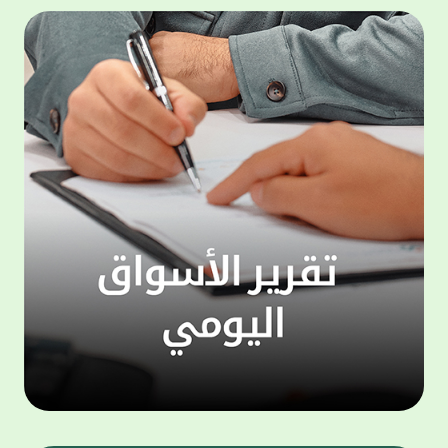
500,000 دينار، وجائزة شهرية بقيمة 100,000
المجمو
دينار. وتعتبر هذه الحملة الجديدة من جوائز
عملاء 
حساب "الحصاد" سارية اعتبارا من شهر يناير
لتنفيذ
للعام الجاري، لتكون بمثابة مفاجأة سارة للعملاء
ذاتي ،
بالتزامن مع استئناف حملات السحوبات التي تتم
الخدما
على الحسابات الاستثمارية والتي تجري تحت
إشراف جهات تدقيق مستقلة استعان بها البنك
الجديد
لضمان أعلى مستويات النزاهة والشفافية.
الاتصا
ويهتم بيت التمويل الكويتي بتطوير مزايا حساب
لعملائ
"الحصاد"، والذي يعد من أبرز المنتجات المصرفية
ومنتجا
التي يقدمها البنك نظرا لما حققه من إقبال
الوصول
لافت وما حظي به من ثقة كبيرة من العملاء.
على الا
ويمنح حساب "الحصاد" فرصاً متزايدة للفوز حيث
يحصل كل عميل على فرصة واحدة لكل 50 دينار،
وتزيد هذه الفرص كلما زاد العميل من مدة
احتفاظه برصيده، ليصبح الطريق إلى لقب
"مليونير بيت التمويل" أقرب وأكثر واقعية.
تطبيق 
وبالنسبة لحساب "الرابح" فهو حساب مخصص
شركات ا