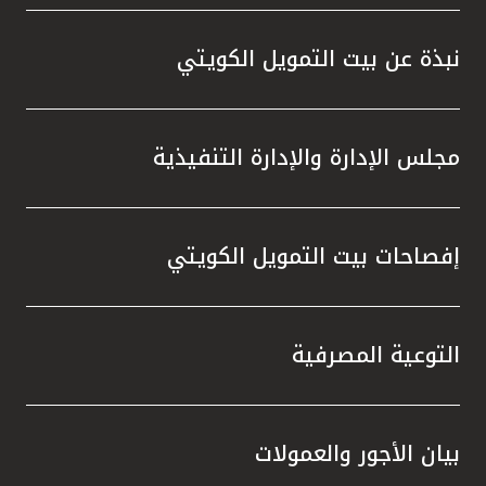
المصرفية،وخدمة KFHonline، وأجهزة الصرف
الآلي والاستفادة من الفرص المميزة التي
نبذة عن بيت التمويل الكويتي
توفرها، والتي تمنحهم إمكانية الفوز بجوائز قيّمة
في السحوبات المقبلة ، إلى جانب المزايا
المتنوعة التي يقدمها البنك عبر منتجاته
مجلس الإدارة والإدارة التنفيذية
وخدماته المصرفية والتي تلبي تطلعاتهم وتعزز
تجربتهم المصرفية.
إفصاحات بيت التمويل الكويتي
التوعية المصرفية
بيان الأجور والعمولات