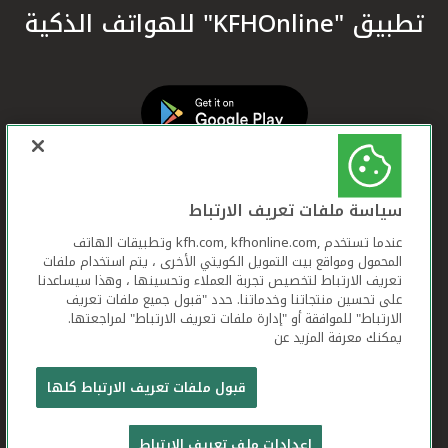
تطبيق "KFHOnline" للهواتف الذكية
سياسة ملفات تعريف الارتباط
عندما تستخدم ,kfh.com, kfhonline.com وتطبيقات الهاتف
المحمول ومواقع بيت التمويل الكويتي الأخرى ، يتم استخدام ملفات
تعريف الارتباط لتخصيص تجربة العملاء وتحسينها ، وهذا سيساعدنا
على تحسين منتجاتنا وخدماتنا. حدد "قبول جميع ملفات تعريف
الارتباط" للموافقة أو "إدارة ملفات تعريف الارتباط" لمراجعتها.
يمكنك معرفة المزيد عن
بيت التمويل الكويتي جميع الحقوق محفوظة © 2026
قبول ملفات تعريف الارتباط كلها
شروط وأحكام استخدام الموقع الإلكتروني
ملفات
إعدادات ملف تعريف الارتباط