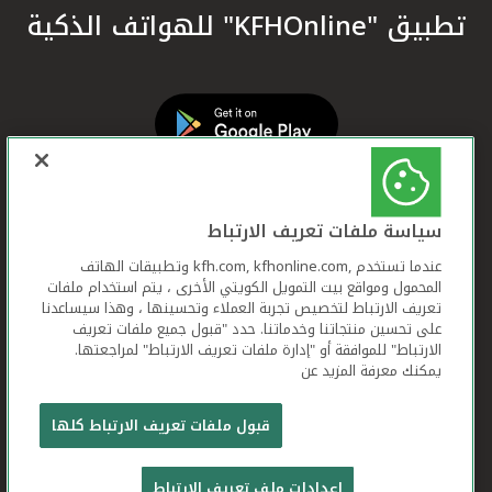
تطبيق "KFHOnline" للهواتف الذكية
سياسة ملفات تعريف الارتباط
عندما تستخدم ,kfh.com, kfhonline.com وتطبيقات الهاتف
المحمول ومواقع بيت التمويل الكويتي الأخرى ، يتم استخدام ملفات
تعريف الارتباط لتخصيص تجربة العملاء وتحسينها ، وهذا سيساعدنا
على تحسين منتجاتنا وخدماتنا. حدد "قبول جميع ملفات تعريف
الارتباط" للموافقة أو "إدارة ملفات تعريف الارتباط" لمراجعتها.
يمكنك معرفة المزيد عن
بيت التمويل الكويتي جميع الحقوق محفوظة © 2026
قبول ملفات تعريف الارتباط كلها
شروط وأحكام استخدام الموقع الإلكتروني
ملفات
إعدادات ملف تعريف الارتباط