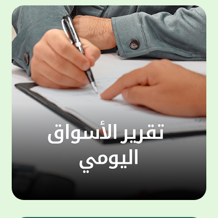
المجموعة مجانا . والخدمة متاحة للجميع، من
لموظّف
عملاء وغيرعملاء بيت التمويل الكويتي، سواء
الفئة ا
لتنفيذ عمليات من خلال الخدمة الهاتفية بشكل
الحماد 
ذاتي ، اوالتواصل مع موظفي الخدمة لتنفيذ
في الن
الخدمات ، اوالرد على الاستفسارات ، وذلك على
وتوسيع 
مدار الساعة طوال أيام الاسبوع . وتاتى الخدمة
تجربة 
الجديدة ضمن مجموعة متنوعة من وسائل
الاتصال والتواصل، يتيحها بيت التمويل الكويتى
الى ان
لعملائه وكذلك الراغبين فى التعرف على خدماته
إدارات
ومنتجاته من غير العملاء ، حيث يمكن بسهولة
جديدة 
الوصول الى بيت التمويل الكويتى بشكل مجاني
بما يع
على الارقام التالية في العديد من البلدان ومنها:
محتوى 
1. الولايات المتحدة الأمريكية وكندا 1-800-818-
وأشاد 
8608 2. بريطانيا 08000148898 3. فرنسا
المعني
0805086620 4. ألمانيا 08001817080 5. إسبانيا
حرص ال
900905440 6. تركيا 00908507712154 (قد يتم
المتدر
تطبيق رسوم التعرفة المحلية في تركيا من قبل
تمهيداً
شركات الاتصالات التركية المحلية عند الاتصال
التدريب