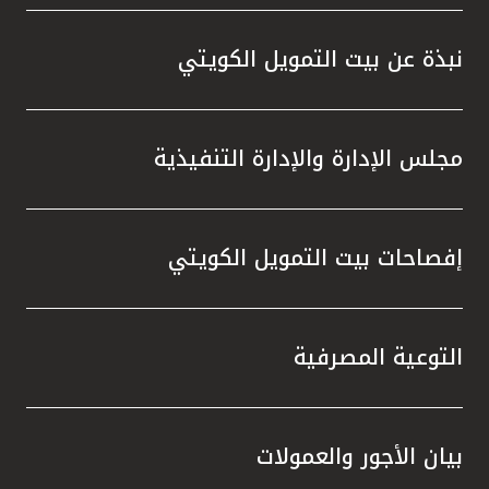
واستقل
هذه الش
نبذة عن بيت التمويل الكويتي
راسخة 
الإيجا
ثقتهم 
مجلس الإدارة والإدارة التنفيذية
تطور م
المتدرب
إفصاحات بيت التمويل الكويتي
التوعية المصرفية
بيان الأجور والعمولات