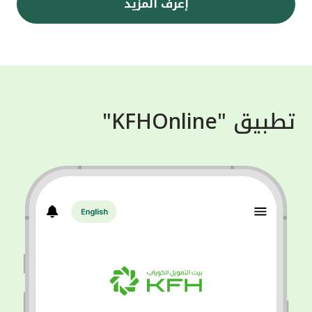
إعرف المزيد
تطبيق "KFHOnline"