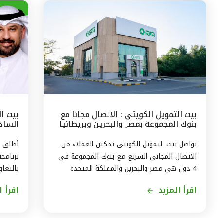
بيت التمويل الكويتى : الاتصال مجانا مع
بيت ا
بنوك المجموعة بمصر والبحرين وبريطانيا
السادس
وتركيا
مع الج
يواصل بيت التمويل الكويتى تمكين العملاء من
أطلق ب
الاتصال المجانى السريع مع بنوك المجموعة فى
برنامج
4 دول هى مصر والبحرين والمملكة المتحدة
بالتعاو
وتركيا، من خلال الاتصال بالخدمة الهاتفية فى
ويستمر
اقرأ المزيد
اقرأ ا
الكويت على الرقم 1803333 دون أى تكلفة على
العميل ، استمراراً لنهج البنك في تقديم أفضل
لاكتسا
الخدمات المتطورة والآمنة والتواصل الدائم مع
الاندم