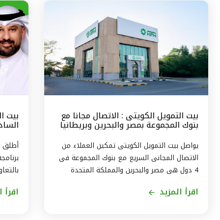
بيت التمويل الكويتى : الاتصال مجانا مع
بيت ا
بنوك المجموعة بمصر والبحرين وبريطانيا
السادس
وتركيا
مع الج
يواصل بيت التمويل الكويتى تمكين العملاء من
أطلق ب
الاتصال المجانى السريع مع بنوك المجموعة فى
برنامج
4 دول هى مصر والبحرين والمملكة المتحدة
بالتعاو
وتركيا، من خلال الاتصال بالخدمة الهاتفية فى
ويستمر
اقرأ المزيد
اقرأ ا
الكويت على الرقم 1803333 دون أى تكلفة على
العميل ، استمراراً لنهج البنك في تقديم أفضل
لاكتسا
الخدمات المتطورة والآمنة والتواصل الدائم مع
الاندم