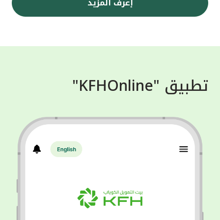
إعرف المزيد
تطبيق "KFHOnline"