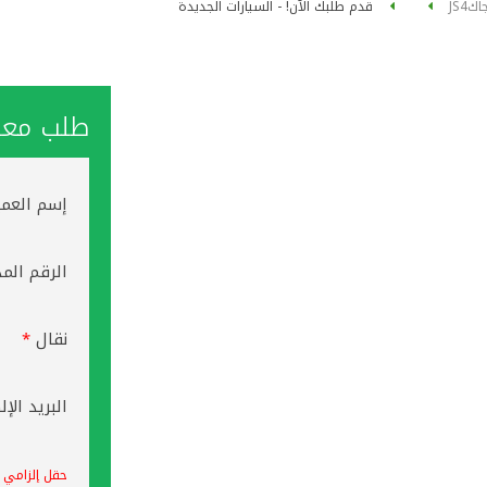
اك
JS4
قدم طلبك الآن! - السيارات الجديدة
طلب معاو
إسم العم
الرقم الم
نقال
*
البريد الإ
حقل إلزامي