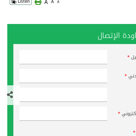
A
Listen
A
A
دة الإتصال
يل
*
دني
*
لكتروني
*
*