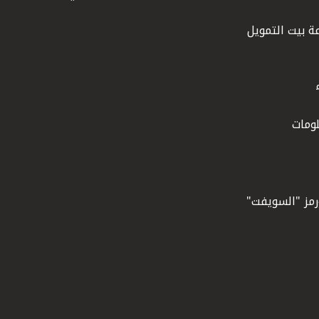
ة بيت التمويل
ومات
ورمز "السويفت"