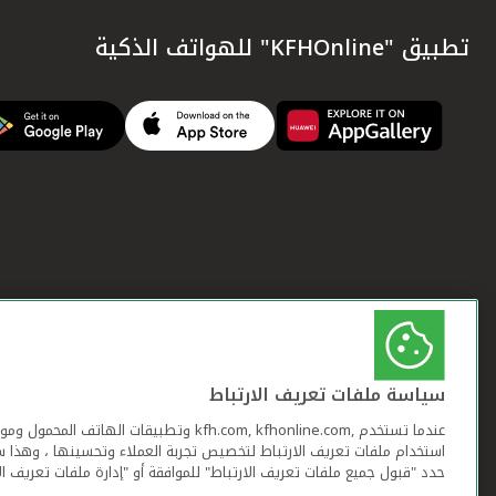
تطبيق "KFHOnline" للهواتف الذكية
سياسة ملفات تعريف الارتباط
عندما تستخدم ,kfh.com, kfhonline.com وتطبيقات ا
استخدام ملفات تعريف الارتباط لتخصيص تجربة العملاء وتحسينها ، وهذا س
حدد "قبول جميع ملفات تعريف الارتباط" للموافقة أو "إدارة ملفات تعريف ال