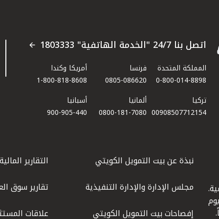
اتصل بنا 24/7 "الخدمة الهاتفية" 1803333
المملكة المتحدة
فرنسا
أمريكا وكندا
1-800-818-8608
0805-086620
0-800-014-8898
تركيا
ألمانيا
أسبانيا
900-905-440
0800-181-7080
00908507712154​
نبذة عن بيت التمويل الكويتي
التقارير المالية
مجلس الإدارة والإدارة التنفيذية
تقارير سوق الع
ة.
كويت عام 1977، واليوم
إفصاحات بيت التمويل الكويتي
علاقات المستث