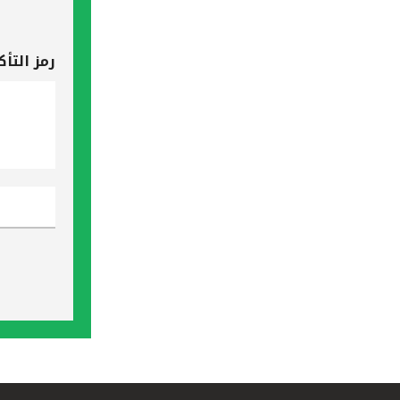
رمز التأك