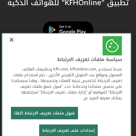
تطبيق "KFHOnline" للهواتف الذكية
سياسة ملفات تعريف الارتباط
عندما تستخدم ,kfh.com, kfhonline.com وتطبيقات الهاتف
المحمول ومواقع بيت التمويل الكويتي الأخرى ، يتم استخدام ملفات
تعريف الارتباط لتخصيص تجربة العملاء وتحسينها ، وهذا سيساعدنا
على تحسين منتجاتنا وخدماتنا. حدد "قبول جميع ملفات تعريف
الارتباط" للموافقة أو "إدارة ملفات تعريف الارتباط" لمراجعتها.
يمكنك معرفة المزيد عن
بيت التمويل الكويتي جميع الحقوق محفوظة © 2025
قبول ملفات تعريف الارتباط كلها
شروط وأحكام استخدام الموقع الإلكتروني
ملفات
إعدادات ملف تعريف الارتباط
تعريف الارتباط
بيان الخصوصية