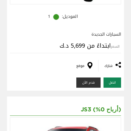
الموديل:
1
السيارات الجديدة
ابتداءً من 5,699 د.ك
السعر
شارك
موقع
اتصل
قدم الآن
JS3 (%0 أرباح)