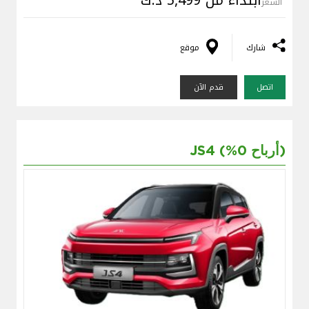
ابتداءً من 5,499 د.ك
السعر
شارك
موقع
اتصل
قدم الآن
JS4 (%0 أرباح)