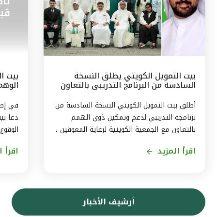
بيت التمويل الكويتي يطلق النسخة
بيت ال
السادسة من البرنامج التدريبي بالتعاون
الوهم
مع الجمعيّة الكويتيّة لرعاية المعوقين
البيان
أطلق بيت التمويل الكويتي النسخة السادسة من
برنامجه التدريبي لدعم وتمكين ذوي الهمم
دعا بي
بالتعاون مع الجمعية الكويتية لرعاية المعوقين ،
الوقوع
ويستمر البرنامج ثلاثة اشهر من اغسطس حتى
اقرأ المزيد
اقرأ ا
نهاية اكتوبر2026، بهدف توفير تجربة متكاملة
حجز ال
لاكتساب المهارات، وتمكين المشاركين من
في بيا
الاندماج الفعّال في سوق العمل . وقال رئيس
إرسال 
الموارد البشريّة لمجموعة بيت التمويل الكويتي
بتقنيا
أرشيف الأخبار
بالتكليف ، أحمد حمد الحمّاد ، ان البرنامج
بأن الا
التدريبى الذى يشمل 11 متدربا ، يأتى في إطار
التموي