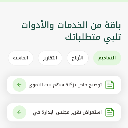
باقة من الخدمات والأدوات
تلبي متطلباتك
التعاميم
الأرباح
التقارير
الحاسبة
توضيح خاص بزكاة سهم بيت التموي
ل الكويتي
استعراض تقرير مجلس الإدارة في
شأن مشروع الاستحواذ على البنك ال
أهلي المتحد