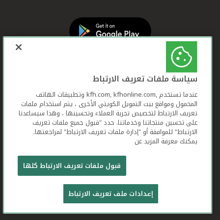
سياسة ملفات تعريف الارتباط
عندما تستخدم ,kfh.com, kfhonline.com وتطبيقات الهاتف
المحمول ومواقع بيت التمويل الكويتي الأخرى ، يتم استخدام ملفات
تعريف الارتباط لتخصيص تجربة العملاء وتحسينها ، وهذا سيساعدنا
على تحسين منتجاتنا وخدماتنا. حدد "قبول جميع ملفات تعريف
الارتباط" للموافقة أو "إدارة ملفات تعريف الارتباط" لمراجعتها.
يمكنك معرفة المزيد عن
بيت التمويل الكويتي جميع الحقوق محفوظة © 2025
قبول ملفات تعريف الارتباط كلها
شروط وأحكام استخدام الموقع الإلكتروني
ملفات
إعدادات ملف تعريف الارتباط
تعريف الارتباط
بيان الخصوصية