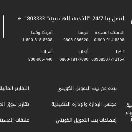
اتصل بنا 24/7 "الخدمة الهاتفية" 1803333
المملكة المتحدة
فرنسا
أمريكا وكندا
1-800-818-8608
0805-086620
0-800-014-8898
تركيا
ألمانيا
أسبانيا
900-905-440
0800-181-7080
00908507712154​
نبذة عن بيت التمويل الكويتي
التقارير المالية
مجلس الإدارة والإدارة التنفيذية
تقارير سوق الع
ة.
كويت عام 1977، واليوم
إفصاحات بيت التمويل الكويتي
علاقات المستث