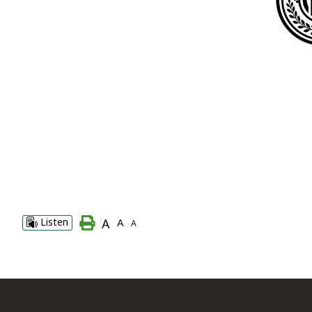
A
Listen
A
A