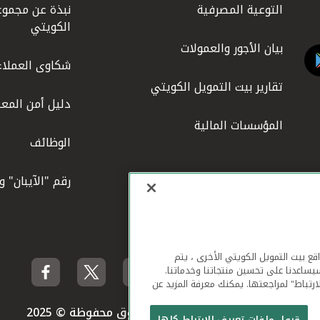
التوعية المصرفية
نبذة عن مجموع
الكويتي
بيان الأجور والعمولات
شكاوى العملاء
تقارير بيت التمويل الكويتي
دليل أمن المعل
المؤسسات المالية
الوظائف
رقم "الآيبان" 
لهاتف المحمول ومواقع بيت التمويل الكويتي الأخرى ، يتم
يساعدنا على تحسين منتجاتنا وخدماتنا.
ارتباط" لمراجعتها. يمكنك معرفة المزيد عن
بيت التمويل الكويتي جميع الحقوق محفوظة © 2025
قبول ملفات تعريف الارتباط كلها