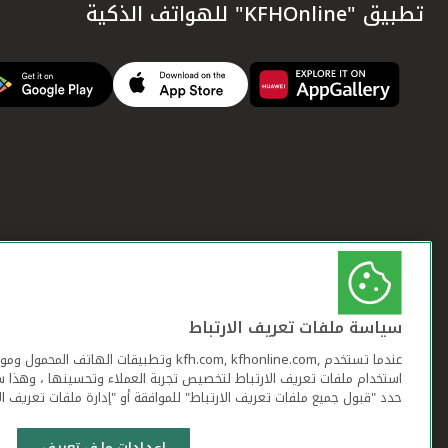
تطبيق "KFHOnline" للهواتف الذكية
سياسة ملفات تعريف الارتباط
عندما تستخدم ,kfh.com, kfhonline.com وتطبيقات ا
استخدام ملفات تعريف الارتباط لتخصيص تجربة العملاء وتحسينها ، وهذا س
حدد "قبول جميع ملفات تعريف الارتباط" للموافقة أو "إدارة ملفات تعريف ال
إعدادات ملف تعريف