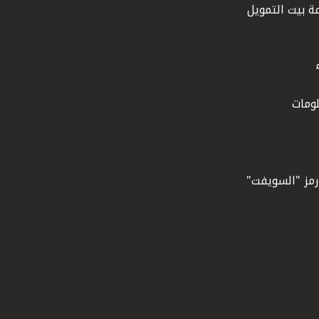
ة بيت التمويل
ومات
ورمز "السويفت"