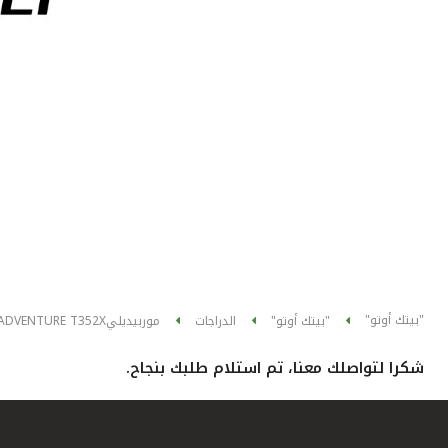
"بيتك أوتو"
"بيتك أوتو"
الدراجات
موربيديلي
 ADVENTURE T352X
شكرا لتواصلك معنا، تم استلام طلبك بنجاح.