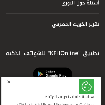
أسئلة حول التورق
تقرير الكويت المصرفي
تطبيق "KFHOnline" للهواتف الذكية
سياسة ملفات تعريف الارتباط
عندما تستخدم ,kfh.com, kfhonline.com وتطبيقات الهاتف