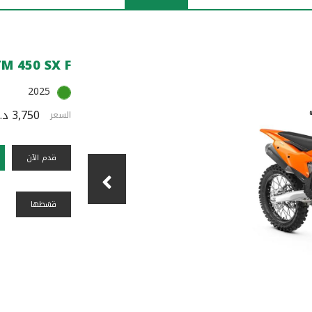
M 450 SX F
2025
3,750 د.ك
السعر
قدم الآن
قسًطها