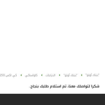
"بيتك أوتو"
"بيتك أوتو"
الدراجات
كاواساكي
كي اكس 250
شكرا لتواصلك معنا، تم استلام طلبك بنجاح.