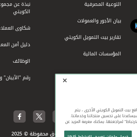
التوعية المصرفية
نبذة عن مجموع
الكويتي
بيان الأجور والعمولات
شكاوى العملاء
تقارير بيت التمويل الكويتي
دليل أمن المعل
المؤسسات المالية
الوظائف
رقم "الآيبان" 
لهاتف المحمول ومواقع بيت التمويل الكويتي الأخرى ، يتم
يساعدنا على تحسين منتجاتنا وخدماتنا.
ارتباط" لمراجعتها. يمكنك معرفة المزيد عن
بيت التمويل الكويتي جميع الحقوق محفوظة © 2025
قبول ملفات تعريف الارتباط كلها