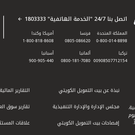
اتصل بنا 24/7 "الخدمة الهاتفية" 1803333
المملكة المتحدة
فرنسا
أمريكا وكندا
1-800-818-8608
0805-086620
0-800-014-8898
تركيا
ألمانيا
أسبانيا
900-905-440
0800-181-7080
00908507712154​
نبذة عن بيت التمويل الكويتي
التقارير المالية
مجلس الإدارة والإدارة التنفيذية
تقارير سوق الع
ة.
كويت عام 1977، واليوم
إفصاحات بيت التمويل الكويتي
علاقات المستث