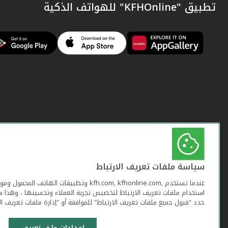
تطبيق "KFHOnline" للهواتف الذكية
سياسة ملفات تعريف الارتباط
عندما تستخدم ,kfh.com, kfhonline.com وتطبيقات ا
استخدام ملفات تعريف الارتباط لتخصيص تجربة العملاء وتحسينها ، وهذا س
حدد "قبول جميع ملفات تعريف الارتباط" للموافقة أو "إدارة ملفات تعريف ال
إعدادات ملف تعريف