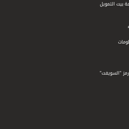
ة بيت التمويل
ومات
ورمز "السويفت"