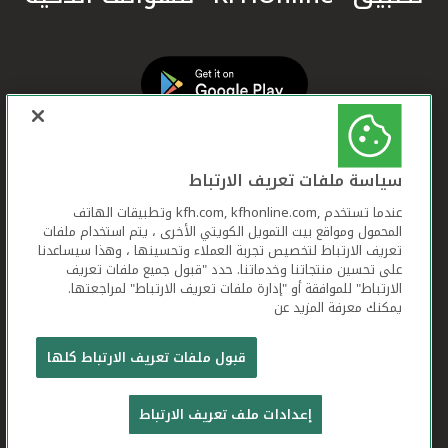
سياسة ملفات تعريف الارتباط
عندما تستخدم ,kfh.com, kfhonline.com وتطبيقات الهاتف
المحمول ومواقع بيت التمويل الكويتي الأخرى ، يتم استخدام ملفات
تعريف الارتباط لتخصيص تجربة العملاء وتحسينها ، وهذا سيساعدنا
على تحسين منتجاتنا وخدماتنا. حدد "قبول جميع ملفات تعريف
الارتباط" للموافقة أو "إدارة ملفات تعريف الارتباط" لمراجعتها.
يمكنك معرفة المزيد عن
بيت التمويل الكويتي جميع الحقوق محفوظة © 2025
قبول ملفات تعريف الارتباط كلها
شروط وأحكام استخدام الموقع الإلكتروني
ملفات
إعدادات ملف تعريف الارتباط
تعريف الارتباط
بيان الخصوصية