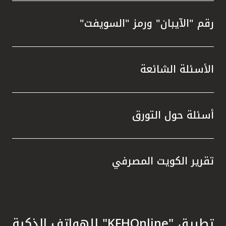
رقم "الآيبان" ورمز "السويفت"
الأسئلة الشائعة
أسئلة حول التورق
تقرير الكويت المصرفي
تطبيق "KFHOnline" للهواتف الذكية