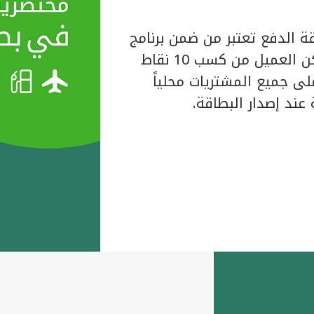
ة الدفع تعتبر من ضمن برنامج
المكافآت الخاص ببيت التمويل الكويتي حيث يتمكن العميل من كسب 10 نقاط
لبطاقة على جميع المشتريات محلياً