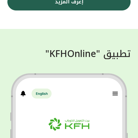
إعرف المزيد
تطبيق "KFHOnline"