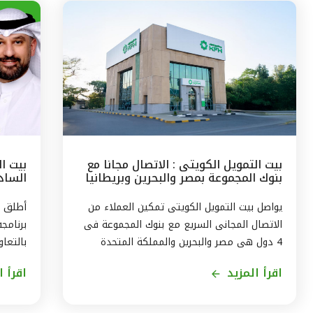
بيت التمويل الكويتى : الاتصال مجانا مع
بيت ا
بنوك المجموعة بمصر والبحرين وبريطانيا
السادس
وتركيا
مع الج
يواصل بيت التمويل الكويتى تمكين العملاء من
أطلق ب
الاتصال المجانى السريع مع بنوك المجموعة فى
برنامج
4 دول هى مصر والبحرين والمملكة المتحدة
بالتعاو
وتركيا، من خلال الاتصال بالخدمة الهاتفية فى
ويستمر
اقرأ المزيد
اقرأ ا
الكويت على الرقم 1803333 دون أى تكلفة على
العميل ، استمراراً لنهج البنك في تقديم أفضل
لاكتسا
الخدمات المتطورة والآمنة والتواصل الدائم مع
الاندم