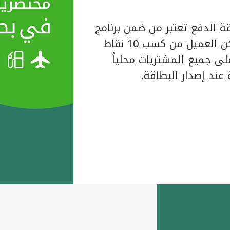
ة الدفع تعتبر من ضمن برنامج
المكافآت الخاص ببيت التمويل الكويتي حيث يتمكن العميل من كسب 10 نقاط
لبطاقة على جميع المشتريات محلياً