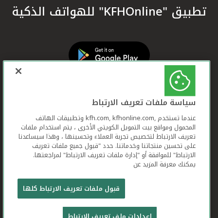
تطبيق "KFHOnline" للهواتف الذكية
سياسة ملفات تعريف الارتباط
عندما تستخدم ,kfh.com, kfhonline.com وتطبيقات الهاتف
المحمول ومواقع بيت التمويل الكويتي الأخرى ، يتم استخدام ملفات
تعريف الارتباط لتخصيص تجربة العملاء وتحسينها ، وهذا سيساعدنا
على تحسين منتجاتنا وخدماتنا. حدد "قبول جميع ملفات تعريف
الارتباط" للموافقة أو "إدارة ملفات تعريف الارتباط" لمراجعتها.
يمكنك معرفة المزيد عن
بيت التمويل الكويتي جميع الحقوق محفوظة © 2026
قبول ملفات تعريف الارتباط كلها
شروط وأحكام استخدام الموقع الإلكتروني
ملفات
إعدادات ملف تعريف الارتباط