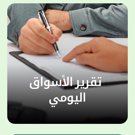
التحول الرقمي. ويتيح تطبيق KFHOnline
للهواتف الذكية مجموعة واسعة من الخدمات
دينار. 
التي تعكس فهم البنك لأنماط استخدام العملاء
حساب "
واحتياجاتهم، من بينها خدمات التحويلات المالية
للعام ا
المحلية والدولية كخدمة "ومض" لتحويل الأموال،
بالتزا
إضافة إلى خدمة التحويل بالتعاون مع شبكة
على ال
"ويسترن يونيون" العالمية ، والتي تمكّن العملاء
إشراف 
من تنفيذ التحويلات المالية بسرعة وأمان، سواء
لضمان 
نقدًا أو مباشرة إلى الحسابات البنكية أو المحافظ
ويهتم 
الرقمية في مختلف دول العالم ، مع الاستفادة
"الحصا
من الانتشار الواسع لشبكة ويسترن يونيون
التي ي
عالميًا. كما توفر خدمة KFH Pay آلية مرنة
لافت و
وسريعة لتحويل وطلب الأموال، تتيح للعملاء
ويمنح 
إرسال طلبات دفع إلى فرد واحد أومجموعة من
الأشخاص عبر مشاركة رابط دفع أو إدخال أرقام
وتزيد 
الهواتف. ويمكن للعميل إنشاء مجموعات
احتفاظ
مخصصة لطلب الأموال، مع إمكانية متابعة حالة
"مليوني
الدفع لكل شخص من خلال قائمة «العمليات
وبالنس