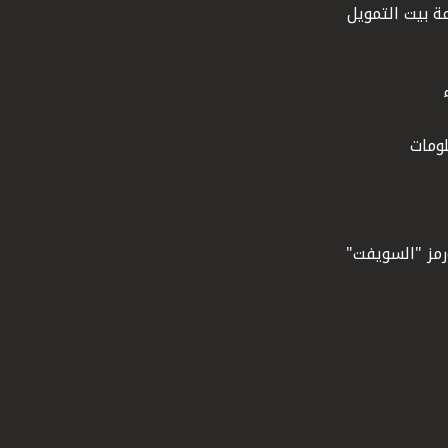
ة بيت التمويل
ومات
ورمز "السويفت"