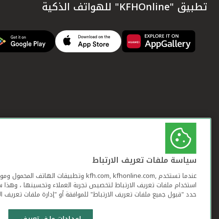
تطبيق "KFHOnline" للهواتف الذكية
سياسة ملفات تعريف الارتباط
عندما تستخدم ,kfh.com, kfhonline.com وتطبيقات ا
استخدام ملفات تعريف الارتباط لتخصيص تجربة العملاء وتحسينها ، وهذا س
حدد "قبول جميع ملفات تعريف الارتباط" للموافقة أو "إدارة ملفات تعريف ال
إعدادات ملف تعريف