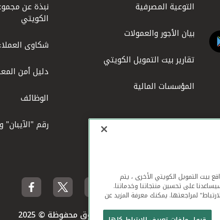
التوعية المصرفية
نبذة عن مجموع
الكويتي
بيان الأجور والعمولات
شكاوى العملاء
تقارير بيت التمويل الكويتي
دليل أمن المعل
المؤسسات المالية
الوظائف
رقم "الآيبان" 
لهاتف المحمول ومواقع بيت التمويل الكويتي الأخرى ، يتم
يساعدنا على تحسين منتجاتنا وخدماتنا.
ارتباط" لمراجعتها. يمكنك معرفة المزيد عن
بيت التمويل الكويتي جميع الحقوق محفوظة © 2025
قبول ملفات تعريف الارتباط كلها