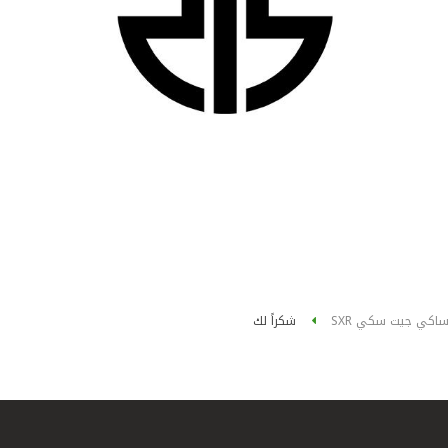
اساكي جيت سكي SXR
شكراً لك