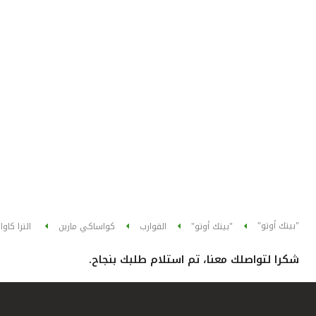
"بيتك أوتو"
"بيتك أوتو"
القوارب
كواساكي مارين
الترا كاو
شكرا لتواصلك معنا، تم استلام طلبك بنجاح.