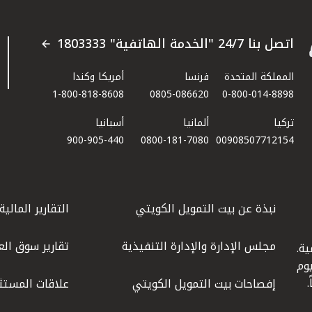
اتصل بنا 24/7 "الخدمة الهاتفية" 1803333
المملكة المتحدة
فرنسا
أمريكا وكندا
1-800-818-8608
0805-086620
0-800-014-8898
تركيا
ألمانيا
أسبانيا
900-905-440
0800-181-7080
00908507712154​
نبذة عن بيت التمويل الكويتي
التقارير المالية
مجلس الإدارة والإدارة التنفيذية
تقارير سوق الع
ة.
كويت عام 1977، واليوم
إفصاحات بيت التمويل الكويتي
علاقات المستث