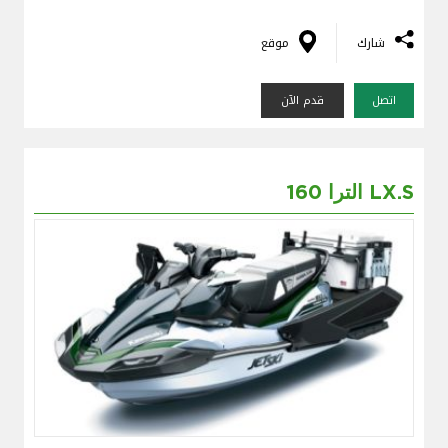
شارك
موقع
اتصل
قدم الآن
الترا 160 LX.S