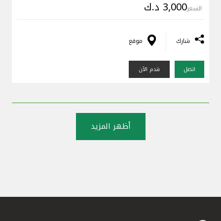
3,000 د.ك
السعر
شارك
موقع
اتصل
قدم الآن
أظهر المزيد