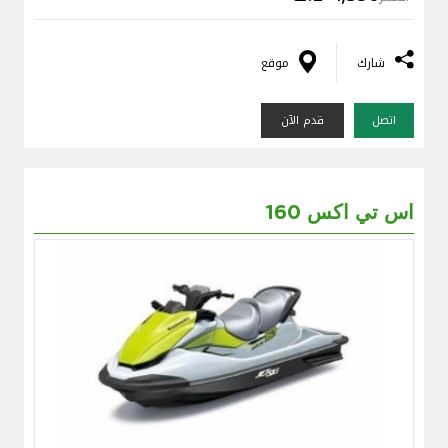
شارك
موقع
اتصل
قدم الآن
اس تي اكس 160