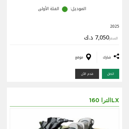
الموديل:
الفئة الأولى
2025
7,050 د.ك
السعر
شارك
موقع
اتصل
قدم الآن
الترا 160LX