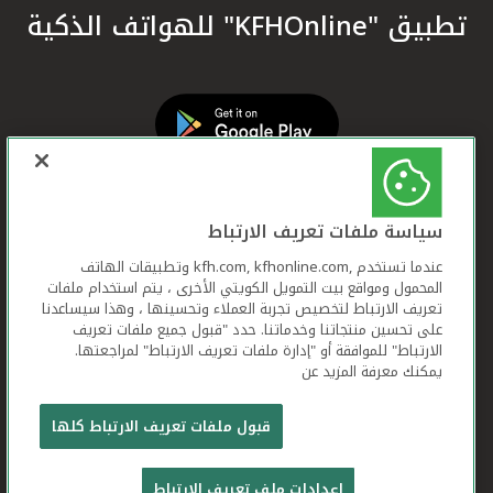
تطبيق "KFHOnline" للهواتف الذكية
سياسة ملفات تعريف الارتباط
عندما تستخدم ,kfh.com, kfhonline.com وتطبيقات الهاتف
المحمول ومواقع بيت التمويل الكويتي الأخرى ، يتم استخدام ملفات
تعريف الارتباط لتخصيص تجربة العملاء وتحسينها ، وهذا سيساعدنا
على تحسين منتجاتنا وخدماتنا. حدد "قبول جميع ملفات تعريف
الارتباط" للموافقة أو "إدارة ملفات تعريف الارتباط" لمراجعتها.
يمكنك معرفة المزيد عن
بيت التمويل الكويتي جميع الحقوق محفوظة © 2026
قبول ملفات تعريف الارتباط كلها
شروط وأحكام استخدام الموقع الإلكتروني
ملفات
إعدادات ملف تعريف الارتباط