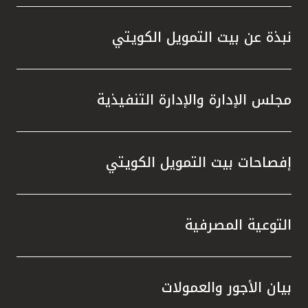
واستقل
هذه الش
نبذة عن بيت التمويل الكويتي
راسخة 
الإيجا
ثقتهم 
مجلس الإدارة والإدارة التنفيذية
تطور م
المتدرب
إفصاحات بيت التمويل الكويتي
التوعية المصرفية
بيان الأجور والعمولات