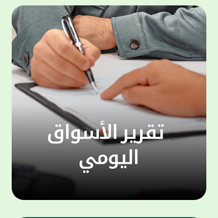
المجموعة مجانا . والخدمة متاحة للجميع، من
لموظّف
عملاء وغيرعملاء بيت التمويل الكويتي، سواء
الفئة ا
لتنفيذ عمليات من خلال الخدمة الهاتفية بشكل
الحماد 
ذاتي ، اوالتواصل مع موظفي الخدمة لتنفيذ
في الن
الخدمات ، اوالرد على الاستفسارات ، وذلك على
وتوسيع 
مدار الساعة طوال أيام الاسبوع . وتاتى الخدمة
تجربة 
الجديدة ضمن مجموعة متنوعة من وسائل
الاتصال والتواصل، يتيحها بيت التمويل الكويتى
الى ان
لعملائه وكذلك الراغبين فى التعرف على خدماته
إدارات
ومنتجاته من غير العملاء ، حيث يمكن بسهولة
جديدة 
الوصول الى بيت التمويل الكويتى بشكل مجاني
بما يع
على الارقام التالية في العديد من البلدان ومنها:
محتوى 
1. الولايات المتحدة الأمريكية وكندا 1-800-818-
وأشاد 
8608 2. بريطانيا 08000148898 3. فرنسا
المعني
0805086620 4. ألمانيا 08001817080 5. إسبانيا
حرص ال
900905440 6. تركيا 00908507712154 (قد يتم
المتدر
تطبيق رسوم التعرفة المحلية في تركيا من قبل
تمهيداً
شركات الاتصالات التركية المحلية عند الاتصال
التدريب