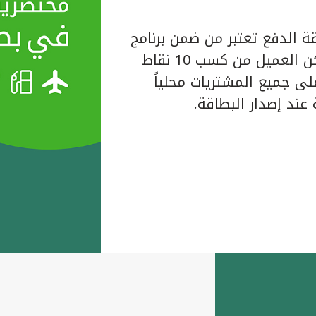
ة الدفع تعتبر من ضمن برنامج
المكافآت الخاص ببيت التمويل الكويتي حيث يتمكن العميل من كسب 10 نقاط
لبطاقة على جميع المشتريات محلياً