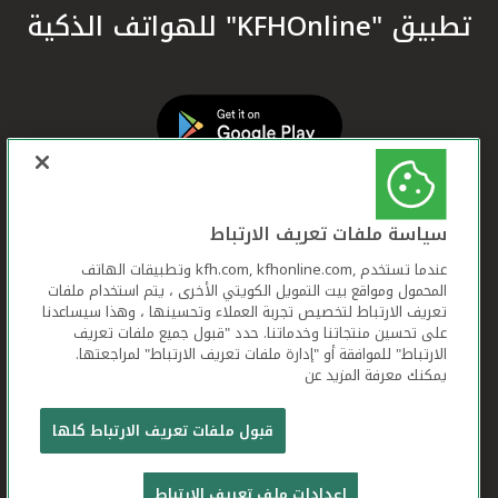
تطبيق "KFHOnline" للهواتف الذكية
سياسة ملفات تعريف الارتباط
عندما تستخدم ,kfh.com, kfhonline.com وتطبيقات الهاتف
المحمول ومواقع بيت التمويل الكويتي الأخرى ، يتم استخدام ملفات
تعريف الارتباط لتخصيص تجربة العملاء وتحسينها ، وهذا سيساعدنا
على تحسين منتجاتنا وخدماتنا. حدد "قبول جميع ملفات تعريف
الارتباط" للموافقة أو "إدارة ملفات تعريف الارتباط" لمراجعتها.
يمكنك معرفة المزيد عن
بيت التمويل الكويتي جميع الحقوق محفوظة © 2026
قبول ملفات تعريف الارتباط كلها
شروط وأحكام استخدام الموقع الإلكتروني
ملفات
إعدادات ملف تعريف الارتباط