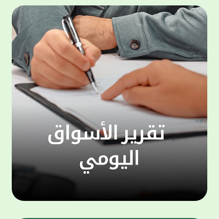
التحول الرقمي. ويتيح تطبيق KFHOnline
للهواتف الذكية مجموعة واسعة من الخدمات
دينار. 
التي تعكس فهم البنك لأنماط استخدام العملاء
حساب "
واحتياجاتهم، من بينها خدمات التحويلات المالية
للعام ا
المحلية والدولية كخدمة "ومض" لتحويل الأموال،
بالتزا
إضافة إلى خدمة التحويل بالتعاون مع شبكة
على ال
"ويسترن يونيون" العالمية ، والتي تمكّن العملاء
إشراف 
من تنفيذ التحويلات المالية بسرعة وأمان، سواء
لضمان 
نقدًا أو مباشرة إلى الحسابات البنكية أو المحافظ
ويهتم 
الرقمية في مختلف دول العالم ، مع الاستفادة
"الحصا
من الانتشار الواسع لشبكة ويسترن يونيون
التي ي
عالميًا. كما توفر خدمة KFH Pay آلية مرنة
لافت و
وسريعة لتحويل وطلب الأموال، تتيح للعملاء
ويمنح 
إرسال طلبات دفع إلى فرد واحد أومجموعة من
الأشخاص عبر مشاركة رابط دفع أو إدخال أرقام
وتزيد 
الهواتف. ويمكن للعميل إنشاء مجموعات
احتفاظ
مخصصة لطلب الأموال، مع إمكانية متابعة حالة
"مليوني
الدفع لكل شخص من خلال قائمة «العمليات
وبالنس