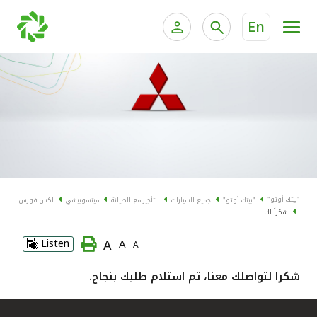
En
الخدمات المصرفية للأفراد
الخدمات المالية الخاصة وإد
الخدمات المصرفية الإلكترونية للأفراد
الخدمات المصرفية الإلكترونية للشركات
جميع السيارات
خدمة "بيتك" للتداول الإلكتروني
القوارب
"بيتك أوتو"
"بيتك أوتو"
جميع السيارات
التأجير مع الصيانة
ميتسوبيشي
اكس فورس
الدراجات
شكراً لك
A
Listen
A
A
معارضنا
شكرا لتواصلك معنا، تم استلام طلبك بنجاح.
اتصل بنا