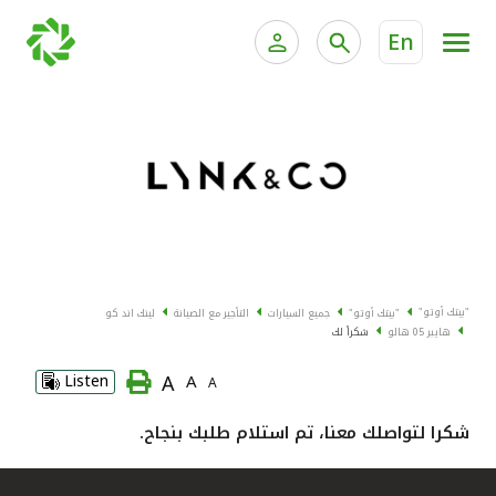
En
الخدمات المصرفية للأفراد
الخدمات المالية الخاصة وإد
الخدمات المصرفية الإلكترونية للأفراد
الخدمات المصرفية الإلكترونية للشركات
جميع السيارات
خدمة "بيتك" للتداول الإلكتروني
القوارب
"بيتك أوتو"
"بيتك أوتو"
جميع السيارات
التأجير مع الصيانة
لينك اند كو
الدراجات
هايبر 05 هالو
شكراً لك
A
Listen
A
A
معارضنا
شكرا لتواصلك معنا، تم استلام طلبك بنجاح.
اتصل بنا