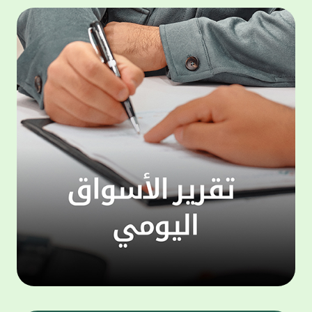
المجموعة مجانا . والخدمة متاحة للجميع، من
لموظّف
عملاء وغيرعملاء بيت التمويل الكويتي، سواء
الفئة ا
لتنفيذ عمليات من خلال الخدمة الهاتفية بشكل
الحماد 
ذاتي ، اوالتواصل مع موظفي الخدمة لتنفيذ
في الن
الخدمات ، اوالرد على الاستفسارات ، وذلك على
وتوسيع 
مدار الساعة طوال أيام الاسبوع . وتاتى الخدمة
تجربة 
الجديدة ضمن مجموعة متنوعة من وسائل
الاتصال والتواصل، يتيحها بيت التمويل الكويتى
الى ان
لعملائه وكذلك الراغبين فى التعرف على خدماته
إدارات
ومنتجاته من غير العملاء ، حيث يمكن بسهولة
جديدة 
الوصول الى بيت التمويل الكويتى بشكل مجاني
بما يع
على الارقام التالية في العديد من البلدان ومنها:
محتوى 
1. الولايات المتحدة الأمريكية وكندا 1-800-818-
وأشاد 
8608 2. بريطانيا 08000148898 3. فرنسا
المعني
0805086620 4. ألمانيا 08001817080 5. إسبانيا
حرص ال
900905440 6. تركيا 00908507712154 (قد يتم
المتدر
تطبيق رسوم التعرفة المحلية في تركيا من قبل
تمهيداً
شركات الاتصالات التركية المحلية عند الاتصال
التدريب