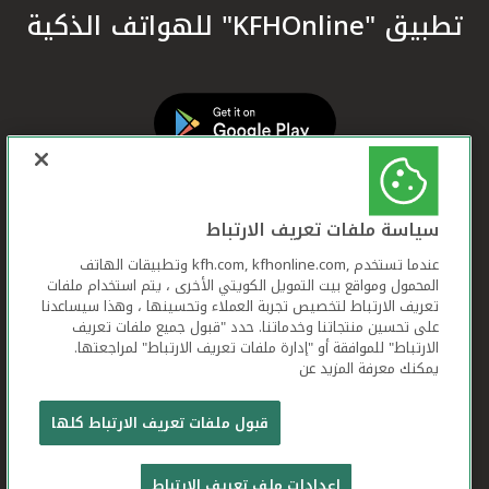
تطبيق "KFHOnline" للهواتف الذكية
سياسة ملفات تعريف الارتباط
عندما تستخدم ,kfh.com, kfhonline.com وتطبيقات الهاتف
المحمول ومواقع بيت التمويل الكويتي الأخرى ، يتم استخدام ملفات
تعريف الارتباط لتخصيص تجربة العملاء وتحسينها ، وهذا سيساعدنا
على تحسين منتجاتنا وخدماتنا. حدد "قبول جميع ملفات تعريف
الارتباط" للموافقة أو "إدارة ملفات تعريف الارتباط" لمراجعتها.
يمكنك معرفة المزيد عن
بيت التمويل الكويتي جميع الحقوق محفوظة © 2026
قبول ملفات تعريف الارتباط كلها
شروط وأحكام استخدام الموقع الإلكتروني
ملفات
إعدادات ملف تعريف الارتباط