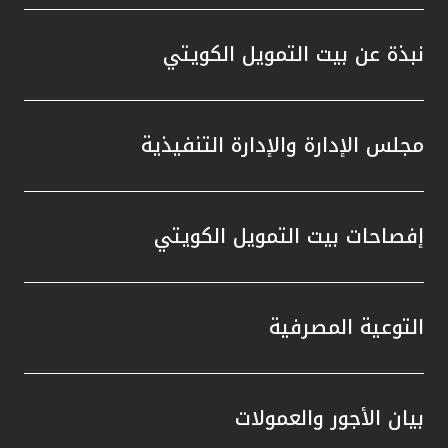
واستقل
هذه الش
نبذة عن بيت التمويل الكويتي
راسخة 
الإيجا
ثقتهم 
مجلس الإدارة والإدارة التنفيذية
تطور م
المتدرب
إفصاحات بيت التمويل الكويتي
التوعية المصرفية
بيان الأجور والعمولات