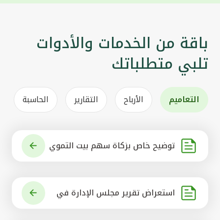
باقة من الخدمات والأدوات
تلبي متطلباتك
التعاميم
الأرباح
التقارير
الحاسبة
توضيح خاص بزكاة سهم بيت التموي
ل الكويتي
استعراض تقرير مجلس الإدارة في
شأن مشروع الاستحواذ على البنك ال
أهلي المتحد