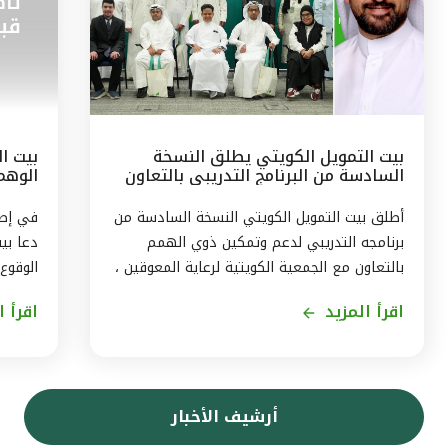
بيت التمويل الكويتي يطلق النسخة
بيت ال
السادسة من البرنامج التدريبي بالتعاون
الوهم
مع الجمعيّة الكويتيّة لرعاية المعوقين
البيان
أطلق بيت التمويل الكويتي النسخة السادسة من
برنامجه التدريبي لدعم وتمكين ذوي الهمم
دعا بي
بالتعاون مع الجمعية الكويتية لرعاية المعوقين ،
الوقوع
ويستمر البرنامج ثلاثة اشهر من اغسطس حتى
اقرأ المزيد
اقرأ ا
نهاية اكتوبر2026، بهدف توفير تجربة متكاملة
حجز ال
لاكتساب المهارات، وتمكين المشاركين من
في بيا
الاندماج الفعّال في سوق العمل . وقال رئيس
إرسال 
الموارد البشريّة لمجموعة بيت التمويل الكويتي
بتقنيا
أرشيف الأخبار
بالتكليف ، أحمد حمد الحمّاد ، ان البرنامج
بأن الا
التدريبى الذى يشمل 11 متدربا ، يأتى في إطار
التموي